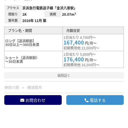
アクセス
京浜急行電鉄逗子線「金沢八景駅」
間取り
1K
面積
20.07m²
築年数
2016年 11月 築
プラン名・期間
月額目安
1日当たり 4,700円～
ロング【追浜駅前】
167,400
円/月～
30日以上～360日未満
初期費用他 22,000円～
1日当たり 5,000円～
ショート（追浜駅前）
176,400
円/月～
～30日未満
初期費用他 16,500円～
病院近く
神奈川県
横須賀市
お問合わせ
電話する