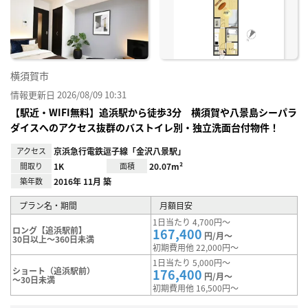
り登
録
横須賀市
情報更新日 2026/08/09 10:31
【駅近・WIFI無料】追浜駅から徒歩3分 横須賀や八景島シーパラ
ダイスへのアクセス抜群のバストイレ別・独立洗面台付物件！
アクセス
京浜急行電鉄逗子線「金沢八景駅」
間取り
1K
面積
20.07m²
築年数
2016年 11月 築
プラン名・期間
月額目安
1日当たり 4,700円～
ロング【追浜駅前】
167,400
円/月～
30日以上～360日未満
初期費用他 22,000円～
1日当たり 5,000円～
ショート（追浜駅前）
176,400
円/月～
～30日未満
初期費用他 16,500円～