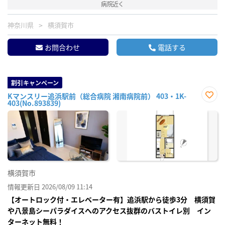
病院近く
神奈川県
横須賀市
お問合わせ
電話する
割引キャンペーン
Kマンスリー追浜駅前（総合病院 湘南病院前） 403・1K-
403(No.893839)
お気
に入
り登
録
横須賀市
情報更新日 2026/08/09 11:14
【オートロック付・エレベーター有】追浜駅から徒歩3分 横須賀
や八景島シーパラダイスへのアクセス抜群のバストイレ別 イン
ターネット無料！