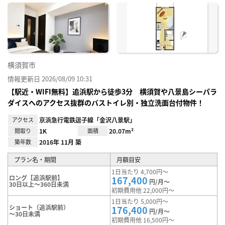
に入
り登
録
横須賀市
情報更新日 2026/08/09 10:31
【駅近・WIFI無料】追浜駅から徒歩3分 横須賀や八景島シーパラ
ダイスへのアクセス抜群のバストイレ別・独立洗面台付物件！
アクセス
京浜急行電鉄逗子線「金沢八景駅」
間取り
1K
面積
20.07m²
築年数
2016年 11月 築
プラン名・期間
月額目安
1日当たり 4,700円～
ロング【追浜駅前】
167,400
円/月～
30日以上～360日未満
初期費用他 22,000円～
1日当たり 5,000円～
ショート（追浜駅前）
176,400
円/月～
～30日未満
初期費用他 16,500円～