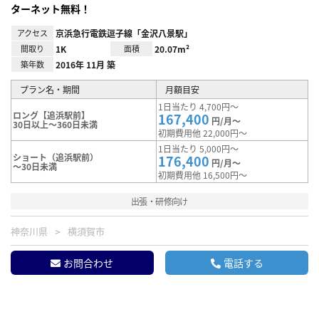
ターネット無料！
アクセス
京浜急行電鉄逗子線「金沢八景駅」
間取り
1K
面積
20.07m²
築年数
2016年 11月 築
プラン名・期間
月額目安
1日当たり 4,700円～
ロング【追浜駅前】
167,400
円/月～
30日以上～360日未満
初期費用他 22,000円～
1日当たり 5,000円～
ショート（追浜駅前）
176,400
円/月～
～30日未満
初期費用他 16,500円～
出張・研修向け
神奈川県
横須賀市
お問合わせ
電話する