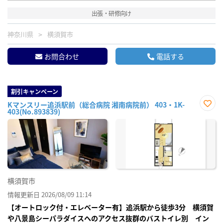
出張・研修向け
神奈川県
横須賀市
お問合わせ
電話する
割引キャンペーン
Kマンスリー追浜駅前（総合病院 湘南病院前） 403・1K-
403(No.893839)
お気
に入
り登
録
横須賀市
情報更新日 2026/08/09 11:14
【オートロック付・エレベーター有】追浜駅から徒歩3分 横須賀
や八景島シーパラダイスへのアクセス抜群のバストイレ別 イン