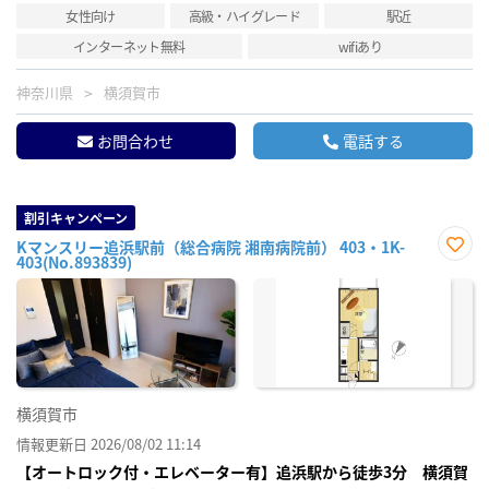
女性向け
高級・ハイグレード
駅近
インターネット無料
wifiあり
神奈川県
横須賀市
お問合わせ
電話する
割引キャンペーン
Kマンスリー追浜駅前（総合病院 湘南病院前） 403・1K-
403(No.893839)
お気
に入
り登
録
横須賀市
情報更新日 2026/08/02 11:14
【オートロック付・エレベーター有】追浜駅から徒歩3分 横須賀