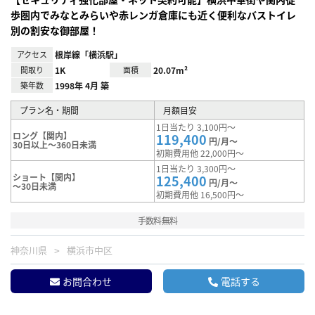
歩圏内でみなとみらいや赤レンガ倉庫にも近く便利なバストイレ
別の割安な御部屋！
アクセス
根岸線「横浜駅」
間取り
1K
面積
20.07m²
築年数
1998年 4月 築
プラン名・期間
月額目安
1日当たり 3,100円～
ロング【関内】
119,400
円/月～
30日以上～360日未満
初期費用他 22,000円～
1日当たり 3,300円～
ショート【関内】
125,400
円/月～
～30日未満
初期費用他 16,500円～
手数料無料
神奈川県
横浜市中区
お問合わせ
電話する