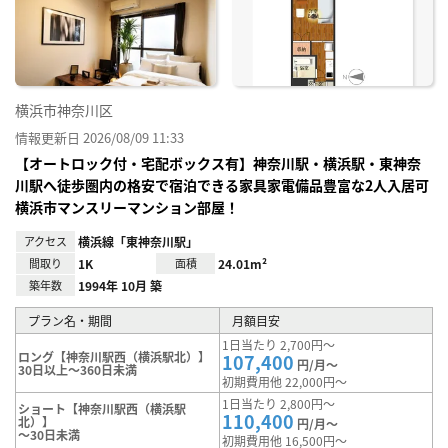
り登
録
横浜市神奈川区
情報更新日 2026/08/09 11:33
【オートロック付・宅配ボックス有】神奈川駅・横浜駅・東神奈
川駅へ徒歩圏内の格安で宿泊できる家具家電備品豊富な2人入居可
横浜市マンスリーマンション部屋！
アクセス
横浜線「東神奈川駅」
間取り
1K
面積
24.01m²
築年数
1994年 10月 築
プラン名・期間
月額目安
1日当たり 2,700円～
ロング【神奈川駅西（横浜駅北）】
107,400
円/月～
30日以上～360日未満
初期費用他 22,000円～
1日当たり 2,800円～
ショート【神奈川駅西（横浜駅
110,400
北）】
円/月～
～30日未満
初期費用他 16,500円～