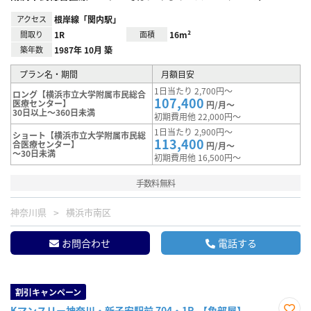
アクセス
根岸線「関内駅」
間取り
1R
面積
16m²
築年数
1987年 10月 築
プラン名・期間
月額目安
1日当たり 2,700円～
ロング【横浜市立大学附属市民総合
107,400
医療センター】
円/月～
30日以上～360日未満
初期費用他 22,000円～
1日当たり 2,900円～
ショート【横浜市立大学附属市民総
113,400
合医療センター】
円/月～
～30日未満
初期費用他 16,500円～
手数料無料
神奈川県
横浜市南区
お問合わせ
電話する
割引キャンペーン
Kマンスリー神奈川・新子安駅前 704・1R-【角部屋】