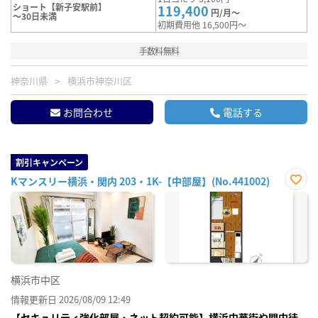
ショート【新子安駅前】
119,400
円/月～
～30日未満
初期費用他 16,500円～
手数料無料
神奈川県
横浜市神奈川区
お問合わせ
電話する
割引キャンペーン
Kマンスリー横浜・関内 203・1K-【中部屋】(No.441002)
お気
に入
り登
録
横浜市中区
情報更新日 2026/08/09 12:49
【セキュリティ強化部屋・ネット契約可能】横浜中華街や関内徒