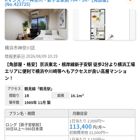
(No.423725)
お気
に入
り登
録
横浜市神奈川区
情報更新日 2026/08/09 10:19
【角部屋・格安】京浜東北・根岸線新子安駅 徒歩2分より横浜工場
エリアに便利で横浜や川崎等へもアクセスが良い高層マンショ
ン！
アクセス
鶴見線「鶴見駅」
間取り
1R
面積
16.1m²
築年数
1989年 11月 築
プラン名・期間
月額目安
1日当たり 2,900円～
ロング【新子安駅前】
113,400
円/月～
30日以上～360日未満
初期費用他 22,000円～
1日当たり 3,100円～