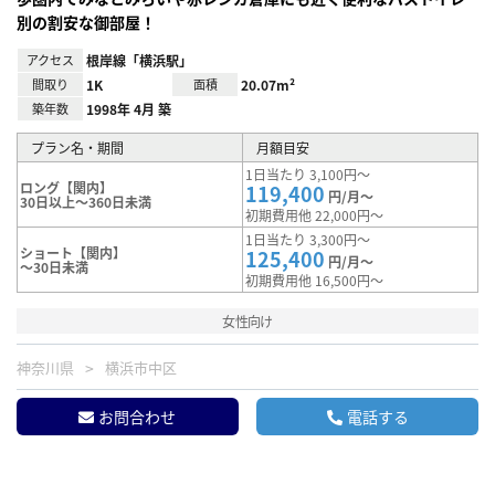
別の割安な御部屋！
アクセス
根岸線「横浜駅」
間取り
1K
面積
20.07m²
築年数
1998年 4月 築
プラン名・期間
月額目安
1日当たり 3,100円～
ロング【関内】
119,400
円/月～
30日以上～360日未満
初期費用他 22,000円～
1日当たり 3,300円～
ショート【関内】
125,400
円/月～
～30日未満
初期費用他 16,500円～
女性向け
神奈川県
横浜市中区
お問合わせ
電話する