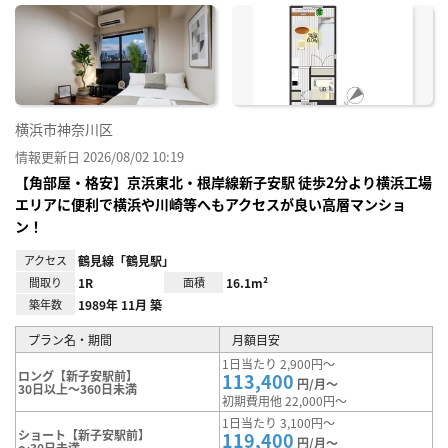
に入
り登
録
横浜市神奈川区
情報更新日 2026/08/02 10:19
【角部屋・格安】京浜東北・根岸線新子安駅 徒歩2分より横浜工場
エリアに便利で横浜や川崎等へもアクセスが良い高層マンショ
ン！
アクセス
鶴見線「鶴見駅」
間取り
1R
面積
16.1m²
築年数
1989年 11月 築
プラン名・期間
月額目安
1日当たり 2,900円～
ロング【新子安駅前】
113,400
円/月～
30日以上～360日未満
初期費用他 22,000円～
1日当たり 3,100円～
ショート【新子安駅前】
119,400
円/月～
～30日未満