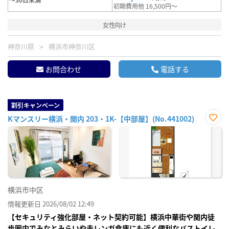
初期費用他 16,500円～
女性向け
神奈川県
横浜市神奈川区
お問合わせ
電話する
割引キャンペーン
Kマンスリー横浜・関内 203・1K-【中部屋】(No.441002)
お気
に入
り登
録
横浜市中区
情報更新日 2026/08/02 12:49
【セキュリティ強化部屋・ネット契約可能】横浜中華街や関内徒
歩圏内でみなとみらいや赤レンガ倉庫にも近く便利なバストイレ