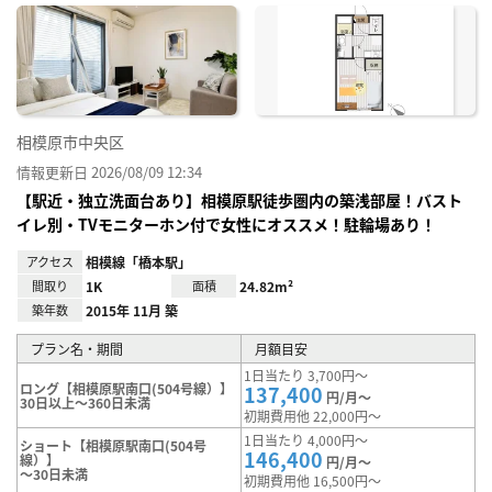
に入
り登
録
相模原市中央区
情報更新日 2026/08/09 12:34
【駅近・独立洗面台あり】相模原駅徒歩圏内の築浅部屋！バスト
イレ別・TVモニターホン付で女性にオススメ！駐輪場あり！
アクセス
相模線「橋本駅」
間取り
1K
面積
24.82m²
築年数
2015年 11月 築
プラン名・期間
月額目安
1日当たり 3,700円～
ロング【相模原駅南口(504号線）】
137,400
円/月～
30日以上～360日未満
初期費用他 22,000円～
1日当たり 4,000円～
ショート【相模原駅南口(504号
146,400
線）】
円/月～
～30日未満
初期費用他 16,500円～