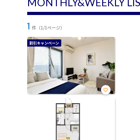
MONTHLY&WEEKLY LI
1
件（1/1ページ）
割引キャンペーン
お気
に入
り登
録