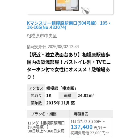
Kマンスリー相模原駅南口(504号線） 105・
1K-105(No.482074)
相模原市中央区
情報更新日 2026/08/02 12:34
【駅近・独立洗面台あり】相模原駅徒歩
圏内の築浅部屋！バストイレ別・TVモニ
ターホン付で女性にオススメ！駐輪場あ
り！
相模線「橋本駅」
アクセス
1K
24.82m²
間取り
面積
2015年 11月 築
築年数
プラン名・期間
月額目安
1日当たり 3,700円～
ロング【相模原駅南口
137,400
(504号線）】
円/月～
30日以上～360日未満
初期費用他 22,000円～