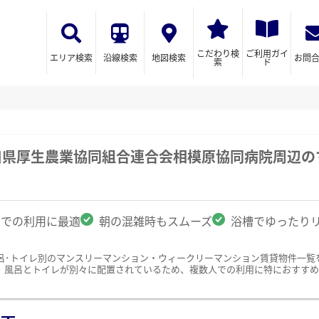
こだわり検
ご利用ガイ
エリア検索
沿線検索
地図検索
お問
索
ド
奈川県厚生農業協同組合連合会相模原協同病院周辺
名での利用に最適
朝の混雑時もスムーズ
浴槽でゆったり
呂･トイレ別のマンスリーマンション・ウィークリーマンション賃貸物件一覧
。風呂とトイレが別々に配置されているため、複数人での利用に特におすすめ