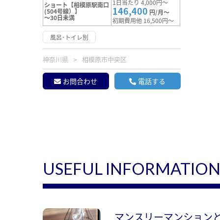
1日当たり 4,000円～
ショート【相模原駅南口
146,400
(504号線）】
円/月～
～30日未満
初期費用他 16,500円～
風呂･トイレ別
神奈川県
相模原市中央区
お問合わせ
電話する
USEFUL INFORMATIO
マンスリーマンション