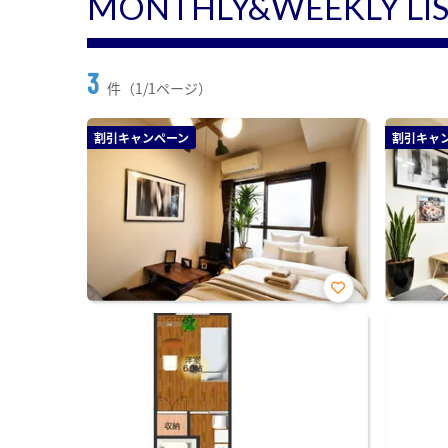
MONTHLY&WEEKLY LI
3
件（1/1ページ）
割引キャンペーン
割引キャ
お気
に入
り登
録