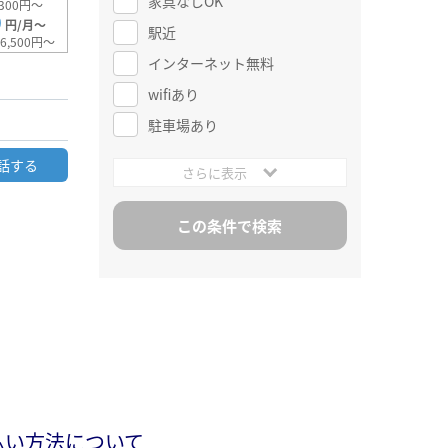
家具なしOK
300円～
0
円/月～
駅近
6,500円～
インターネット無料
wifiあり
駐車場あり
話する
さらに表示
払い方法について