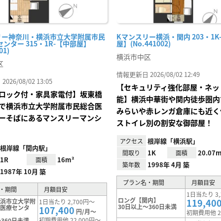
リー神奈川・横浜市立大学附属市民
Kマンスリー横浜・関内 203・1K
ンター 315・1R-【中部屋】
屋】(No.441002)
01)
横浜市中区
区
情報更新日 2026/08/02 12:49
26/08/02 13:05
【セキュリティ強化部屋・ネッ
ロック付・家具家電付】坂東橋
能】横浜中華街や関内徒歩圏内
で横浜市立大学附属市民総合医
みらいや赤レンガ倉庫にも近く
ーそばにあるマンスリーマンシ
ストイレ別の割安な御部屋！
根岸線「横浜駅」
アクセス
根岸線「関内駅」
1K
20.07m
間取り
面積
1R
16m²
面積
1998年 4月 築
築年数
1987年 10月 築
プラン名・期間
月額目安
・期間
月額目安
1日当たり 3,
ロング【関内】
119,40
横浜市立大学附
1日当たり 2,700円～
30日以上～360日未満
合医療センタ
107,400
円/月～
初期費用他 2
初期費用他 22,000円～
360日未満