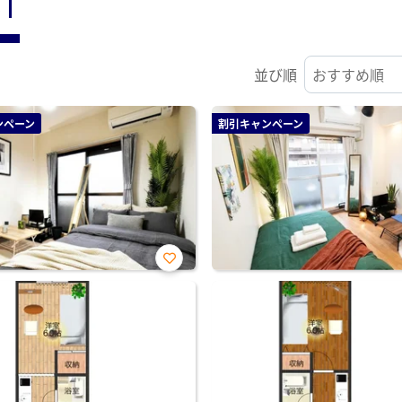
ST
並び順
ンペーン
割引キャンペーン
お気
に入
り登
録