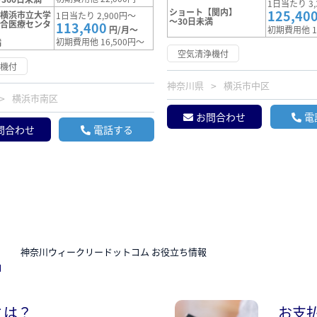
1日当たり 3,
ショート【関内】
125,40
【横浜市立大学
1日当たり 2,900円～
～30日未満
総合医療センタ
113,400
円/月～
初期費用他 1
初期費用他 16,500円～
満
空気清浄機付
浄機付
神奈川県
横浜市中区
横浜市南区
お問合わせ
電
問合わせ
電話する
N
神奈川ウィークリードットコム お役立ち情報
とは？
お支