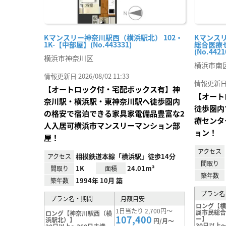
Kマンスリー神奈川駅西（横浜駅北） 102・
Kマンス
1K-【中部屋】(No.443331)
総合医療セ
(No.4421
横浜市神奈川区
横浜市南
情報更新日 2026/08/02 11:33
情報更新日 20
【オートロック付・宅配ボックス有】神
【オート
奈川駅・横浜駅・東神奈川駅へ徒歩圏内
徒歩圏内
の格安で宿泊できる家具家電備品豊富な2
療センタ
人入居可横浜市マンスリーマンション部
ョン！
屋！
アクセス
相模鉄道本線「横浜駅」徒歩14分
アクセス
間取り
1K
24.01m²
間取り
面積
築年数
1994年 10月 築
築年数
プラン名
プラン名・期間
月額目安
ロング【
1日当たり 2,700円～
属市民総
ロング【神奈川駅西（横
107,400
ー】
浜駅北）】
円/月～
30日以上～