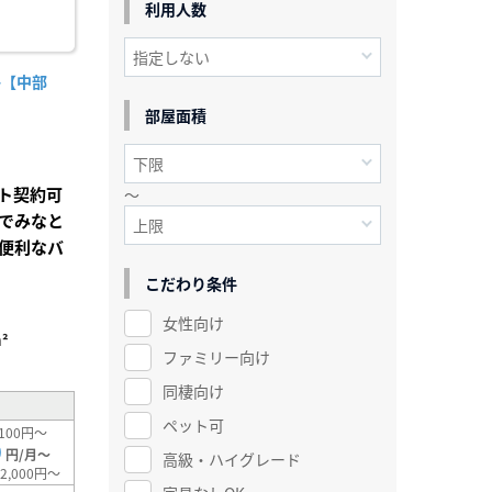
利用人数
-【中部
部屋面積
ト契約可
～
でみなと
便利なバ
こだわり条件
女性向け
²
ファミリー向け
同棲向け
ペット可
100円～
0
円/月～
高級・ハイグレード
2,000円～