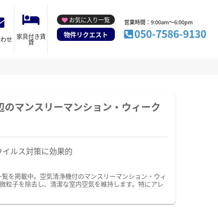
お気に入り一覧
営業時間：9:00am～6:00pm
050-7586-9130
物件リクエスト
家具付き賃
合わせ
貸
辺のマンスリーマンション・ウィーク
ウイルス対策に効果的
一覧を掲載中。空気清浄機付のマンスリーマンション・ウィ
微粒子を除去し、清潔な室内空気を維持します。特にアレ