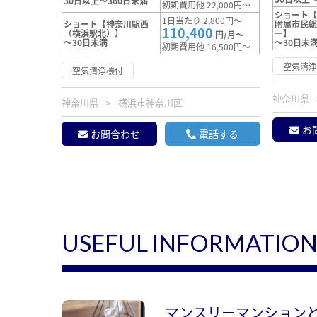
30日以上～360日未満
初期費用他 22,000円～
ショート
1日当たり 2,800円～
ショート【神奈川駅西
附属市民
110,400
（横浜駅北）】
ー】
円/月～
～30日未満
～30日未
初期費用他 16,500円～
空気清
空気清浄機付
神奈川県
神奈川県
横浜市神奈川区
お
お問合わせ
電話する
USEFUL INFORMATIO
マンスリーマンション