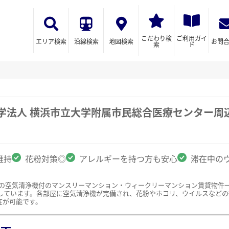
こだわり検
ご利用ガイ
エリア検索
沿線検索
地図検索
お問
索
ド
学法人 横浜市立大学附属市民総合医療センター周
維持
花粉対策◎
アレルギーを持つ方も安心
滞在中の
辺の空気清浄機付のマンスリーマンション・ウィークリーマンション賃貸物件
しています。各部屋に空気清浄機が完備され、花粉やホコリ、ウイルスなどの
在が可能です。