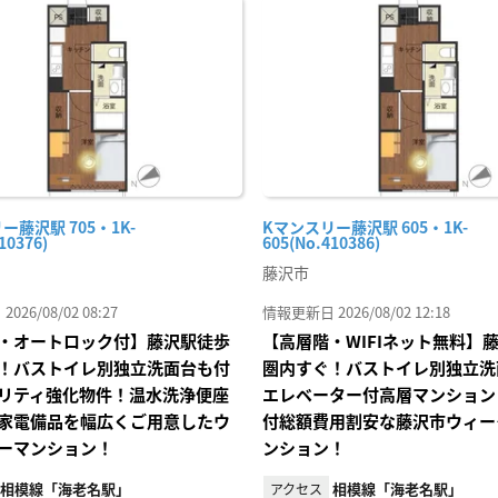
に入
り登
録
ー藤沢駅 705・1K-
Kマンスリー藤沢駅 605・1K-
10376)
605(No.410386)
藤沢市
26/08/02 08:27
情報更新日 2026/08/02 12:18
・オートロック付】藤沢駅徒歩
【高層階・WIFIネット無料】
！バストイレ別独立洗面台も付
圏内すぐ！バストイレ別独立洗
リティ強化物件！温水洗浄便座
エレベーター付高層マンション
家電備品を幅広くご用意したウ
付総額費用割安な藤沢市ウィー
ーマンション！
ンション！
相模線「海老名駅」
相模線「海老名駅」
アクセス