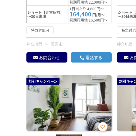
初期費用他 22,000円～
1日当たり 4,600円～
ショート【辻堂駅前】
ショート
164,400
円/月～
～30日未満
～30日未
初期費用他 16,500円～
特急対応可
特急対
神奈川県
藤沢市
神奈川県
お問合わせ
電話する
お
割引キャンペーン
割引キャ
お気