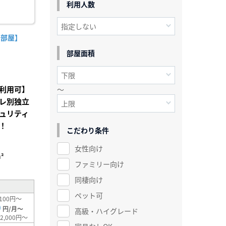
利用人数
角部屋】
部屋面積
利用可】
～
レ別独立
ュリティ
！
こだわり条件
女性向け
²
ファミリー向け
同棲向け
ペット可
100円～
0
円/月～
高級・ハイグレード
2,000円～