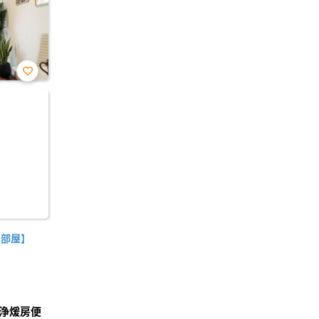
お気
に入
り登
録
角部屋】
浄煖房便