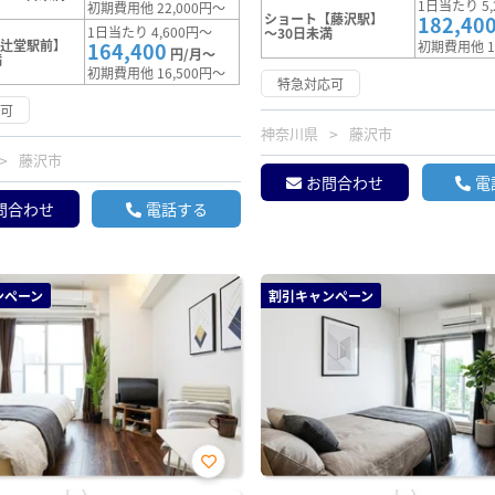
1日当たり 5,
初期費用他 22,000円～
ショート【藤沢駅】
182,40
1日当たり 4,600円～
～30日未満
【辻堂駅前】
164,400
初期費用他 1
円/月～
満
初期費用他 16,500円～
特急対応可
応可
神奈川県
藤沢市
藤沢市
お問合わせ
電
問合わせ
電話する
ンペーン
割引キャンペーン
お気