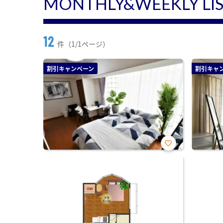
MONTHLY&WEEKLY LI
12
件（1/1ページ）
割引キャンペーン
割引キャ
お気
に入
り登
録