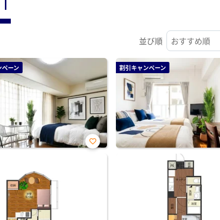
ST
並び順
ンペーン
割引キャンペーン
お気
に入
り登
録