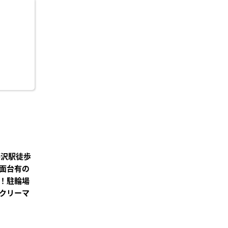
に入
り登
録
藤沢駅徒歩
面台有の
！駐輪場
クリーマ