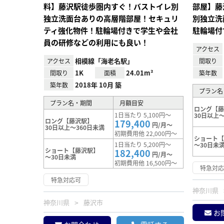
料】藤沢駅徒歩圏内すぐ！バストイレ別
部屋】藤
独立洗面台ありの高層階部屋！セキュリ
別独立洗
ティ強化物件！駐輪場付きで学生や会社
駐輪場付
員の研修などの利用にも良い！
アクセス
相模線「海老名駅」
アクセス
間取り
1K
24.01m²
間取り
面積
築年数
2018年 10月 築
築年数
プラン名
プラン名・期間
月額目安
ロング【
1日当たり 5,100円～
30日以上～
ロング【藤沢駅】
179,400
円/月～
30日以上～360日未満
初期費用他 22,000円～
ショート
1日当たり 5,200円～
～30日未
ショート【藤沢駅】
182,400
円/月～
～30日未満
初期費用他 16,500円～
特急対
特急対応可
神奈川県
神奈川県
藤沢市
お