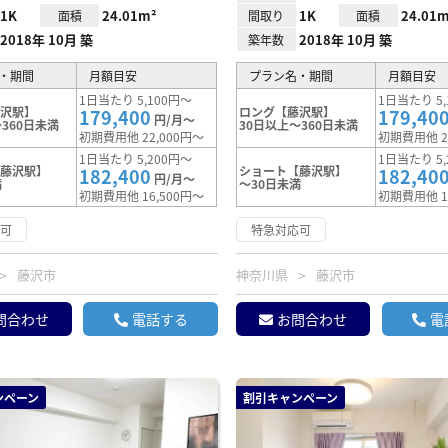
1K
24.01m²
1K
24.01m
面積
間取り
面積
2018年 10月 築
2018年 10月 築
築年数
・期間
月額目安
プラン名・期間
月額目安
1日当たり 5,100円～
1日当たり 5,
藤沢駅】
ロング【藤沢駅】
179,400
179,40
円/月～
360日未満
30日以上～360日未満
初期費用他 22,000円～
初期費用他 2
1日当たり 5,200円～
1日当たり 5,
【藤沢駅】
ショート【藤沢駅】
182,400
182,40
円/月～
満
～30日未満
初期費用他 16,500円～
初期費用他 1
応可
特急対応可
藤沢市
神奈川県
藤沢市
問合わせ
電話する
お問合わせ
電
ンペーン
割引キャンペーン