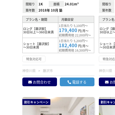
1K
24.01m²
間取り
面積
間取り
2018年 10月 築
築年数
築年数
プラン名・期間
月額目安
プラン名
1日当たり 5,100円～
ロング【藤沢駅】
ロング【
179,400
円/月～
30日以上～360日未満
30日以上～
初期費用他 22,000円～
1日当たり 5,200円～
ショート【藤沢駅】
ショート
182,400
円/月～
～30日未満
～30日未
初期費用他 16,500円～
特急対応可
特急対
神奈川県
藤沢市
神奈川県
お問合わせ
電話する
お
割引キャンペーン
割引キャ