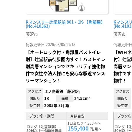
Kマンスリー辻堂駅前 801・1K-【角部屋】
Kマンスリ
(No.410363)
(No.4103
藤沢市
藤沢市
情報更新日 2026/08/05 11:13
情報更新日 20
【オートロック付・角部屋バストイレ
【WIF
別】辻堂駅前徒歩圏内すぐ！バストイレ
付】辻堂
別高層マンションでセキュリティ強化物
高層マン
件で女性や法人様にも安心な駅近マンス
物件です
リーマンション！
物件！
江ノ島電鉄「藤沢駅」
アクセス
アクセス
1K
24.52m²
間取り
面積
間取り
2005年 8月 築
築年数
築年数
プラン名・期間
月額目安
プラン名
1日当たり 4,300円～
ロング【辻堂駅前】
ロング【
155,400
円/月～
30日以上～360日未満
30日以上～