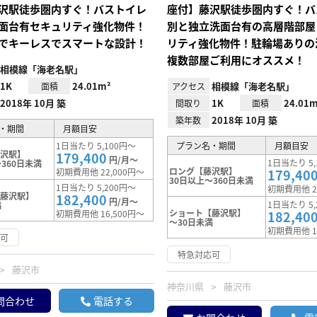
沢駅徒歩圏内すぐ！バストイレ
座付】藤沢駅徒歩圏内すぐ！バ
面台有セキュリティ強化物件！
別と独立洗面台有の高層階部屋
でキーレスでスマートな設計！
リティ強化物件！駐輪場ありの
複数部屋ご利用にオススメ！
相模線「海老名駅」
1K
24.01m²
相模線「海老名駅」
面積
アクセス
2018年 10月 築
1K
24.01m
間取り
面積
2018年 10月 築
築年数
・期間
月額目安
1日当たり 5,100円～
プラン名・期間
月額目安
藤沢駅】
179,400
円/月～
1日当たり 5,
360日未満
ロング【藤沢駅】
初期費用他 22,000円～
179,40
30日以上～360日未満
1日当たり 5,200円～
初期費用他 2
【藤沢駅】
182,400
円/月～
1日当たり 5,
満
ショート【藤沢駅】
初期費用他 16,500円～
182,40
～30日未満
初期費用他 1
応可
特急対応可
藤沢市
神奈川県
藤沢市
問合わせ
電話する