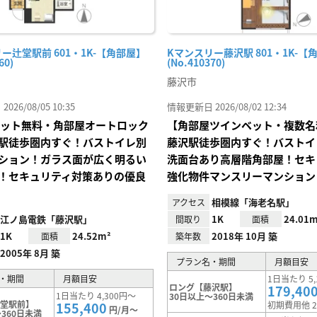
ー辻堂駅前 601・1K-【角部屋】
Kマンスリー藤沢駅 801・1K-【
60)
(No.410370)
藤沢市
26/08/05 10:35
情報更新日 2026/08/02 12:34
Iネット無料・角部屋オートロック
【角部屋ツインベット・複数名
駅徒歩圏内すぐ！バストイレ別
藤沢駅徒歩圏内すぐ！バストイ
ション！ガラス面が広く明るい
洗面台あり高層階角部屋！セキ
！セキュリティ対策ありの優良
強化物件マンスリーマンション
相模線「海老名駅」
アクセス
江ノ島電鉄「藤沢駅」
1K
24.01m
間取り
面積
1K
24.52m²
2018年 10月 築
面積
築年数
2005年 8月 築
プラン名・期間
月額目安
・期間
月額目安
1日当たり 5,
ロング【藤沢駅】
179,40
1日当たり 4,300円～
30日以上～360日未満
辻堂駅前】
155,400
初期費用他 2
円/月～
360日未満