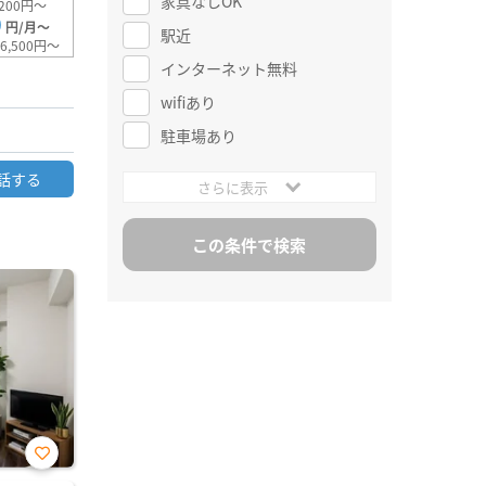
家具なしOK
200円～
0
円/月～
駅近
6,500円～
インターネット無料
wifiあり
駐車場あり
話する
さらに表示
お気