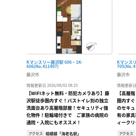
に入
り登
録
Kマンスリー藤沢駅 606・1K-
Kマンスリ
606(No.411497)
705(No.4
藤沢市
藤沢市
情報更新日 2026/08/02 08:25
情報更新日 20
【WIFIネット無料・防犯カメラあり】藤
【高層階
沢駅徒歩圏内すぐ！バストイレ別の独立
圏内すぐ
洗面台あり高層階部屋！セキュリティ強
のセキュ
化物件！駐輪場付きで ご家族の病院の
有の家具
通院・入院にもオススメ！
ィークリ
相模線「海老名駅」
アクセス
アクセス