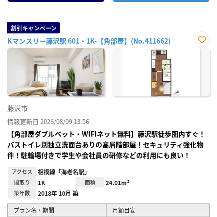
割引キャンペーン
Kマンスリー藤沢駅 601・1K-【角部屋】(No.411662)
お気
に入
り登
録
藤沢市
情報更新日 2026/08/09 13:56
【角部屋ダブルベット・WIFIネット無料】藤沢駅徒歩圏内すぐ！
バストイレ別独立洗面台ありの高層階部屋！セキュリティ強化物
件！駐輪場付きで学生や会社員の研修などの利用にも良い！
アクセス
相模線「海老名駅」
間取り
1K
面積
24.01m²
築年数
2018年 10月 築
プラン名・期間
月額目安