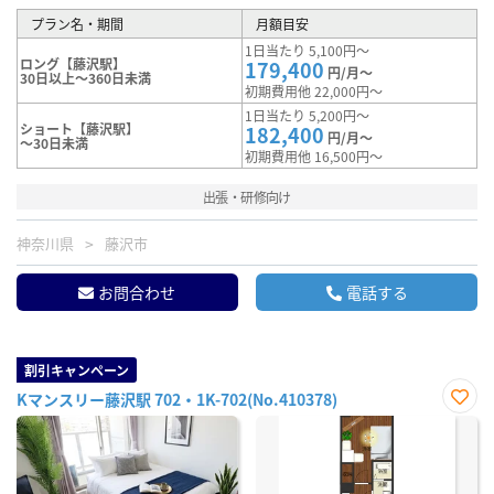
プラン名・期間
月額目安
1日当たり 5,100円～
ロング【藤沢駅】
179,400
円/月～
30日以上～360日未満
初期費用他 22,000円～
1日当たり 5,200円～
ショート【藤沢駅】
182,400
円/月～
～30日未満
初期費用他 16,500円～
出張・研修向け
神奈川県
藤沢市
お問合わせ
電話する
割引キャンペーン
Kマンスリー藤沢駅 702・1K-702(No.410378)
お気
に入
り登
録