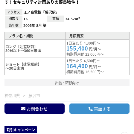
す！セキュリティ対策ありの優良物件！
アクセス
江ノ島電鉄「藤沢駅」
間取り
1K
面積
24.52m²
築年数
2005年 8月 築
プラン名・期間
月額目安
1日当たり 4,300円～
ロング【辻堂駅前】
155,400
円/月～
30日以上～360日未満
初期費用他 22,000円～
1日当たり 4,600円～
ショート【辻堂駅前】
164,400
円/月～
～30日未満
初期費用他 16,500円～
出張・研修向け
神奈川県
藤沢市
お問合わせ
電話する
割引キャンペーン