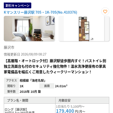
割引キャンペーン
Kマンスリー藤沢駅 705・1K-705(No.410376)
お気
に入
り登
録
藤沢市
情報更新日 2026/08/09 08:27
【高層階・オートロック付】藤沢駅徒歩圏内すぐ！バストイレ別
独立洗面台も付のセキュリティ強化物件！温水洗浄便座有の家具
家電備品を幅広くご用意したウィークリーマンション！
アクセス
相模線「海老名駅」
間取り
1K
面積
24.01m²
築年数
2018年 10月 築
プラン名・期間
月額目安
1日当たり 5,100円～
ロング【藤沢駅】
179,400
円/月～
30日以上～360日未満