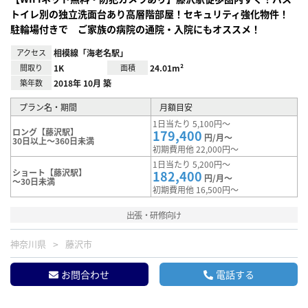
トイレ別の独立洗面台あり高層階部屋！セキュリティ強化物件！
駐輪場付きで ご家族の病院の通院・入院にもオススメ！
アクセス
相模線「海老名駅」
間取り
1K
面積
24.01m²
築年数
2018年 10月 築
プラン名・期間
月額目安
1日当たり 5,100円～
ロング【藤沢駅】
179,400
円/月～
30日以上～360日未満
初期費用他 22,000円～
1日当たり 5,200円～
ショート【藤沢駅】
182,400
円/月～
～30日未満
初期費用他 16,500円～
出張・研修向け
神奈川県
藤沢市
お問合わせ
電話する