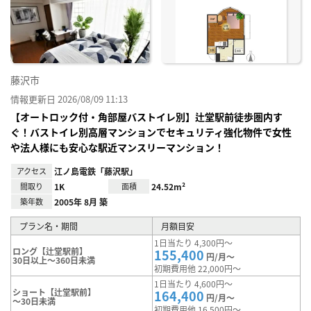
に入
り登
録
藤沢市
情報更新日 2026/08/09 11:13
【オートロック付・角部屋バストイレ別】辻堂駅前徒歩圏内す
ぐ！バストイレ別高層マンションでセキュリティ強化物件で女性
や法人様にも安心な駅近マンスリーマンション！
アクセス
江ノ島電鉄「藤沢駅」
間取り
1K
面積
24.52m²
築年数
2005年 8月 築
プラン名・期間
月額目安
1日当たり 4,300円～
ロング【辻堂駅前】
155,400
円/月～
30日以上～360日未満
初期費用他 22,000円～
1日当たり 4,600円～
ショート【辻堂駅前】
164,400
円/月～
～30日未満
初期費用他 16,500円～