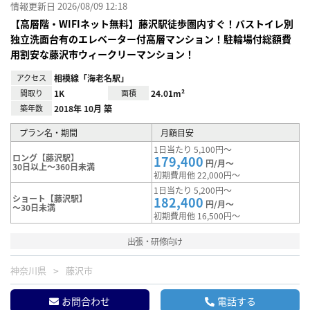
情報更新日 2026/08/09 12:18
【高層階・WIFIネット無料】藤沢駅徒歩圏内すぐ！バストイレ別
独立洗面台有のエレベーター付高層マンション！駐輪場付総額費
用割安な藤沢市ウィークリーマンション！
アクセス
相模線「海老名駅」
間取り
1K
面積
24.01m²
築年数
2018年 10月 築
プラン名・期間
月額目安
1日当たり 5,100円～
ロング【藤沢駅】
179,400
円/月～
30日以上～360日未満
初期費用他 22,000円～
1日当たり 5,200円～
ショート【藤沢駅】
182,400
円/月～
～30日未満
初期費用他 16,500円～
出張・研修向け
神奈川県
藤沢市
お問合わせ
電話する