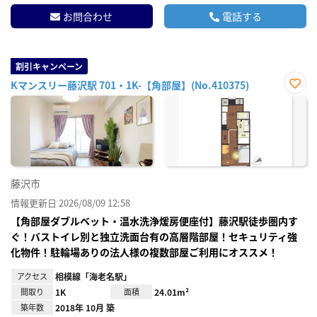
お問合わせ
電話する
割引キャンペーン
Kマンスリー藤沢駅 701・1K-【角部屋】(No.410375)
お気
に入
り登
録
藤沢市
情報更新日 2026/08/09 12:58
【角部屋ダブルベット・温水洗浄煖房便座付】藤沢駅徒歩圏内す
ぐ！バストイレ別と独立洗面台有の高層階部屋！セキュリティ強
化物件！駐輪場ありの法人様の複数部屋ご利用にオススメ！
アクセス
相模線「海老名駅」
間取り
1K
面積
24.01m²
築年数
2018年 10月 築