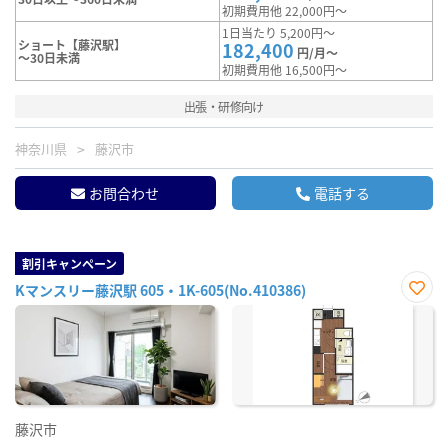
初期費用他 22,000円～
1日当たり 5,200円～
ショート【藤沢駅】
182,400
円/月～
～30日未満
初期費用他 16,500円～
出張・研修向け
神奈川県
藤沢市
お問合わせ
電話する
割引キャンペーン
Kマンスリー藤沢駅 605・1K-605(No.410386)
お気
に入
り登
録
藤沢市