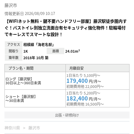
藤沢市
情報更新日 2026/08/09 10:17
【WIFIネット無料・鍵不要ハンドフリー部屋】藤沢駅徒歩圏内す
ぐ！バストイレ別独立洗面台有セキュリティ強化物件！駐輪場付
でキーレスでスマートな設計！
アクセス
相模線「海老名駅」
間取り
1K
面積
24.01m²
築年数
2018年 10月 築
プラン名・期間
月額目安
1日当たり 5,100円～
ロング【藤沢駅】
179,400
円/月～
30日以上～360日未満
初期費用他 22,000円～
1日当たり 5,200円～
ショート【藤沢駅】
182,400
円/月～
～30日未満
初期費用他 16,500円～
出張・研修向け
神奈川県
藤沢市