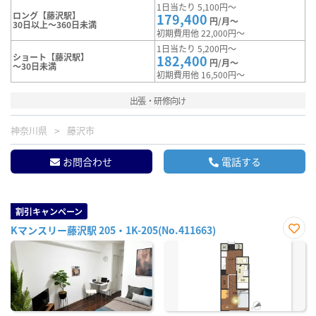
1日当たり 5,100円～
ロング【藤沢駅】
179,400
円/月～
30日以上～360日未満
初期費用他 22,000円～
1日当たり 5,200円～
ショート【藤沢駅】
182,400
円/月～
～30日未満
初期費用他 16,500円～
出張・研修向け
神奈川県
藤沢市
お問合わせ
電話する
割引キャンペーン
Kマンスリー藤沢駅 205・1K-205(No.411663)
お気
に入
り登
録