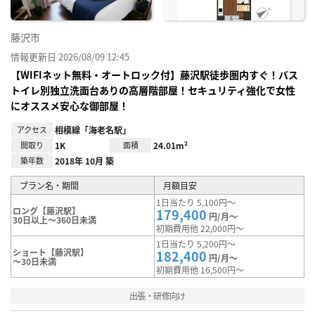
藤沢市
情報更新日 2026/08/09 12:45
【WIFIネット無料・オートロック付】藤沢駅徒歩圏内すぐ！バス
トイレ別独立洗面台ありの高層階部屋！セキュリティ強化で女性
にオススメ安心な御部屋！
アクセス
相模線「海老名駅」
間取り
1K
面積
24.01m²
築年数
2018年 10月 築
プラン名・期間
月額目安
1日当たり 5,100円～
ロング【藤沢駅】
179,400
円/月～
30日以上～360日未満
初期費用他 22,000円～
1日当たり 5,200円～
ショート【藤沢駅】
182,400
円/月～
～30日未満
初期費用他 16,500円～
出張・研修向け