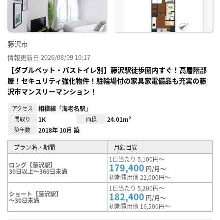
録
藤沢市
情報更新日 2026/08/09 10:17
【ダブルベット・バストイレ別】藤沢駅徒歩圏内すぐ！高層階部
屋！セキュリティ強化物件！駐輪場付の家具家電備品も充実の藤
沢市マンスリーマンション！
アクセス
相模線「海老名駅」
間取り
1K
面積
24.01m²
築年数
2018年 10月 築
プラン名・期間
月額目安
1日当たり 5,100円～
ロング【藤沢駅】
179,400
円/月～
30日以上～360日未満
初期費用他 22,000円～
1日当たり 5,200円～
ショート【藤沢駅】
182,400
円/月～
～30日未満
初期費用他 16,500円～