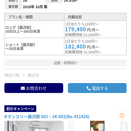
間取り
1K
面積
24.01m²
築年数
2018年 10月 築
プラン名・期間
月額目安
1日当たり 5,100円～
ロング【藤沢駅】
179,400
円/月～
30日以上～360日未満
初期費用他 22,000円～
1日当たり 5,200円～
ショート【藤沢駅】
182,400
円/月～
～30日未満
初期費用他 16,500円～
出張・研修向け
神奈川県
藤沢市
お問合わせ
電話する
割引キャンペーン
Kマンスリー藤沢駅 602・1K-602(No.411426)
お気
に入
り登