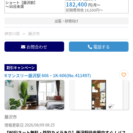
ショート【藤沢駅】
182,400
円/月～
～30日未満
初期費用他 16,500円～
出張・研修向け
神奈川県
藤沢市
お問合わせ
電話する
割引キャンペーン
Kマンスリー藤沢駅 606・1K-606(No.411497)
お気
に入
り登
録
藤沢市
情報更新日 2026/08/09 08:25
【WIFIネット無料・防犯カメラあり】藤沢駅徒歩圏内すぐ！バス