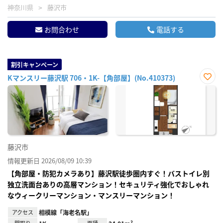
神奈川県
藤沢市
お問合わせ
電話する
割引キャンペーン
Kマンスリー藤沢駅 706・1K-【角部屋】(No.410373)
お気
に入
り登
録
藤沢市
情報更新日 2026/08/09 10:39
【角部屋・防犯カメラあり】藤沢駅徒歩圏内すぐ！バストイレ別
独立洗面台ありの高層マンション！セキュリティ強化でおしゃれ
なウィークリーマンション・マンスリーマンション！
アクセス
相模線「海老名駅」