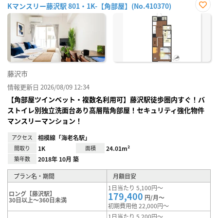
Kマンスリー藤沢駅 801・1K-【角部屋】(No.410370)
お気
に入
り登
録
藤沢市
情報更新日 2026/08/09 12:34
【角部屋ツインベット・複数名利用可】藤沢駅徒歩圏内すぐ！バ
ストイレ別独立洗面台あり高層階角部屋！セキュリティ強化物件
マンスリーマンション！
アクセス
相模線「海老名駅」
間取り
1K
面積
24.01m²
築年数
2018年 10月 築
プラン名・期間
月額目安
1日当たり 5,100円～
ロング【藤沢駅】
179,400
円/月～
30日以上～360日未満
初期費用他 22,000円～
1日当たり 5,200円～