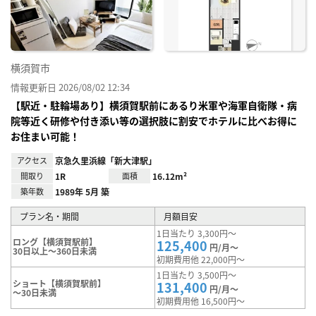
り登
録
横須賀市
情報更新日 2026/08/02 12:34
【駅近・駐輪場あり】横須賀駅前にあるり米軍や海軍自衛隊・病
院等近く研修や付き添い等の選択肢に割安でホテルに比べお得に
お住まい可能！
アクセス
京急久里浜線「新大津駅」
間取り
1R
面積
16.12m²
築年数
1989年 5月 築
プラン名・期間
月額目安
1日当たり 3,300円～
ロング【横須賀駅前】
125,400
円/月～
30日以上～360日未満
初期費用他 22,000円～
1日当たり 3,500円～
ショート【横須賀駅前】
131,400
円/月～
～30日未満
初期費用他 16,500円～