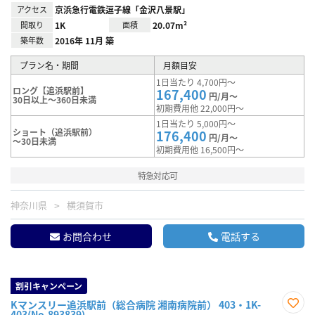
アクセス
京浜急行電鉄逗子線「金沢八景駅」
間取り
1K
面積
20.07m²
築年数
2016年 11月 築
プラン名・期間
月額目安
1日当たり 4,700円～
ロング【追浜駅前】
167,400
円/月～
30日以上～360日未満
初期費用他 22,000円～
1日当たり 5,000円～
ショート（追浜駅前）
176,400
円/月～
～30日未満
初期費用他 16,500円～
特急対応可
神奈川県
横須賀市
お問合わせ
電話する
割引キャンペーン
Kマンスリー追浜駅前（総合病院 湘南病院前） 403・1K-
403(No.893839)