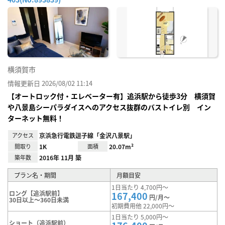
お気
に入
り登
録
横須賀市
情報更新日 2026/08/02 11:14
【オートロック付・エレベーター有】追浜駅から徒歩3分 横須賀
や八景島シーパラダイスへのアクセス抜群のバストイレ別 イン
ターネット無料！
アクセス
京浜急行電鉄逗子線「金沢八景駅」
間取り
1K
面積
20.07m²
築年数
2016年 11月 築
プラン名・期間
月額目安
1日当たり 4,700円～
ロング【追浜駅前】
167,400
円/月～
30日以上～360日未満
初期費用他 22,000円～
1日当たり 5,000円～
ショート（追浜駅前）