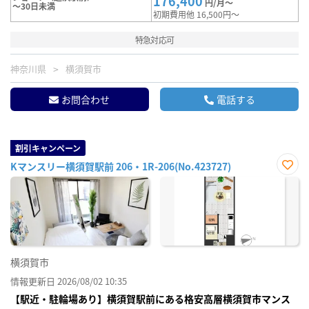
176,400
円/月～
～30日未満
初期費用他 16,500円～
特急対応可
神奈川県
横須賀市
お問合わせ
電話する
割引キャンペーン
Kマンスリー横須賀駅前 206・1R-206(No.423727)
お気
に入
り登
録
横須賀市
情報更新日 2026/08/02 10:35
【駅近・駐輪場あり】横須賀駅前にある格安高層横須賀市マンス