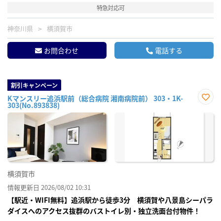
特急対応可
神奈川県
横須賀市
お問合わせ
電話する
割引キャンペーン
Kマンスリー追浜駅前（総合病院 湘南病院前） 303・1K-
303(No.893838)
お気
に入
り登
録
横須賀市
情報更新日 2026/08/02 10:31
【駅近・WIFI無料】追浜駅から徒歩3分 横須賀や八景島シーパラ
ダイスへのアクセス抜群のバストイレ別・独立洗面台付物件！