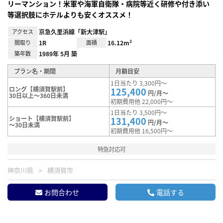
リーマンション！米軍や海軍自衛隊・病院等近く研修や付き添い
等選択肢にホテルよりも安くオススメ！
アクセス
京急久里浜線「新大津駅」
間取り
1R
面積
16.12m²
築年数
1989年 5月 築
プラン名・期間
月額目安
1日当たり 3,300円～
ロング【横須賀駅前】
125,400
円/月～
30日以上～360日未満
初期費用他 22,000円～
1日当たり 3,500円～
ショート【横須賀駅前】
131,400
円/月～
～30日未満
初期費用他 16,500円～
特急対応可
神奈川県
横須賀市
お問合わせ
電話する