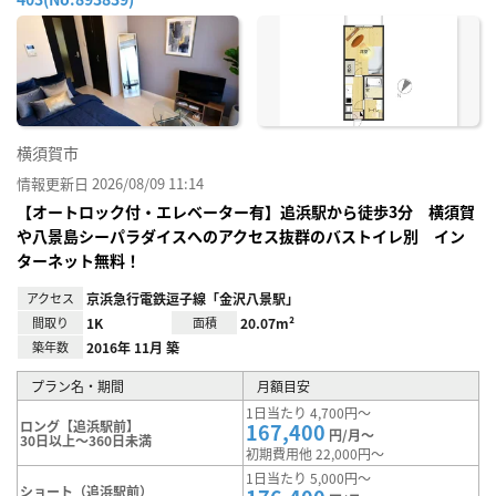
お気
に入
り登
録
横須賀市
情報更新日 2026/08/09 11:14
【オートロック付・エレベーター有】追浜駅から徒歩3分 横須賀
や八景島シーパラダイスへのアクセス抜群のバストイレ別 イン
ターネット無料！
アクセス
京浜急行電鉄逗子線「金沢八景駅」
間取り
1K
面積
20.07m²
築年数
2016年 11月 築
プラン名・期間
月額目安
1日当たり 4,700円～
ロング【追浜駅前】
167,400
円/月～
30日以上～360日未満
初期費用他 22,000円～
1日当たり 5,000円～
ショート（追浜駅前）