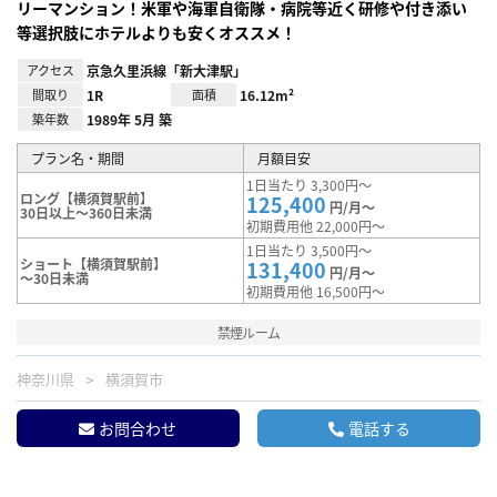
リーマンション！米軍や海軍自衛隊・病院等近く研修や付き添い
等選択肢にホテルよりも安くオススメ！
アクセス
京急久里浜線「新大津駅」
間取り
1R
面積
16.12m²
築年数
1989年 5月 築
プラン名・期間
月額目安
1日当たり 3,300円～
ロング【横須賀駅前】
125,400
円/月～
30日以上～360日未満
初期費用他 22,000円～
1日当たり 3,500円～
ショート【横須賀駅前】
131,400
円/月～
～30日未満
初期費用他 16,500円～
禁煙ルーム
神奈川県
横須賀市
お問合わせ
電話する