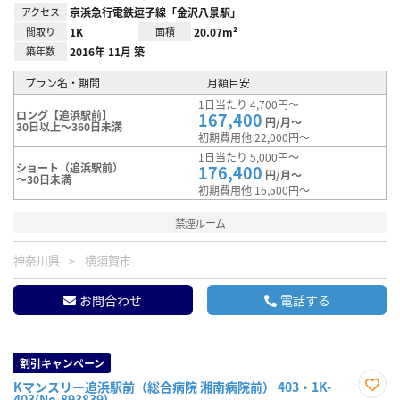
アクセス
京浜急行電鉄逗子線「金沢八景駅」
間取り
1K
面積
20.07m²
築年数
2016年 11月 築
プラン名・期間
月額目安
1日当たり 4,700円～
ロング【追浜駅前】
167,400
円/月～
30日以上～360日未満
初期費用他 22,000円～
1日当たり 5,000円～
ショート（追浜駅前）
176,400
円/月～
～30日未満
初期費用他 16,500円～
禁煙ルーム
神奈川県
横須賀市
お問合わせ
電話する
割引キャンペーン
Kマンスリー追浜駅前（総合病院 湘南病院前） 403・1K-
403(No.893839)