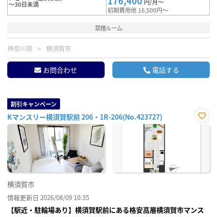
176,400
円/月～
～30日未満
初期費用他 16,500円～
禁煙ルーム
神奈川県
横須賀市
お問合わせ
電話する
割引キャンペーン
Kマンスリー横須賀駅前 206・1R-206(No.423727)
お気
に入
り登
録
横須賀市
情報更新日 2026/08/09 10:35
【駅近・駐輪場あり】横須賀駅前にある格安高層横須賀市マンス