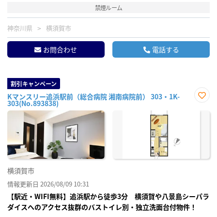
禁煙ルーム
神奈川県
横須賀市
お問合わせ
電話する
割引キャンペーン
Kマンスリー追浜駅前（総合病院 湘南病院前） 303・1K-
303(No.893838)
お気
に入
り登
録
横須賀市
情報更新日 2026/08/09 10:31
【駅近・WIFI無料】追浜駅から徒歩3分 横須賀や八景島シーパラ
ダイスへのアクセス抜群のバストイレ別・独立洗面台付物件！