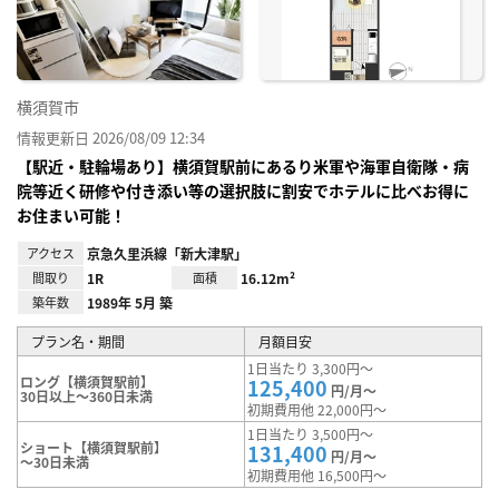
り登
録
横須賀市
情報更新日 2026/08/09 12:34
【駅近・駐輪場あり】横須賀駅前にあるり米軍や海軍自衛隊・病
院等近く研修や付き添い等の選択肢に割安でホテルに比べお得に
お住まい可能！
アクセス
京急久里浜線「新大津駅」
間取り
1R
面積
16.12m²
築年数
1989年 5月 築
プラン名・期間
月額目安
1日当たり 3,300円～
ロング【横須賀駅前】
125,400
円/月～
30日以上～360日未満
初期費用他 22,000円～
1日当たり 3,500円～
ショート【横須賀駅前】
131,400
円/月～
～30日未満
初期費用他 16,500円～