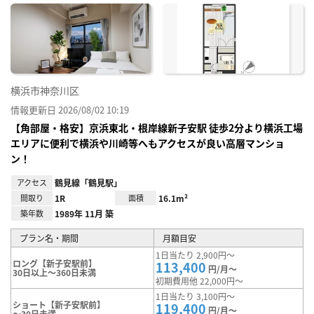
に入
り登
録
横浜市神奈川区
情報更新日 2026/08/02 10:19
【角部屋・格安】京浜東北・根岸線新子安駅 徒歩2分より横浜工場
エリアに便利で横浜や川崎等へもアクセスが良い高層マンショ
ン！
アクセス
鶴見線「鶴見駅」
間取り
1R
面積
16.1m²
築年数
1989年 11月 築
プラン名・期間
月額目安
1日当たり 2,900円～
ロング【新子安駅前】
113,400
円/月～
30日以上～360日未満
初期費用他 22,000円～
1日当たり 3,100円～
ショート【新子安駅前】
119,400
円/月～
～30日未満