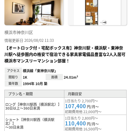
り登
録
横浜市神奈川区
情報更新日 2026/08/02 11:33
【オートロック付・宅配ボックス有】神奈川駅・横浜駅・東神奈
川駅へ徒歩圏内の格安で宿泊できる家具家電備品豊富な2人入居可
横浜市マンスリーマンション部屋！
アクセス
横浜線「東神奈川駅」
間取り
1K
面積
24.01m²
築年数
1994年 10月 築
プラン名・期間
月額目安
1日当たり 2,700円～
ロング【神奈川駅西（横浜駅北）】
107,400
円/月～
30日以上～360日未満
初期費用他 22,000円～
1日当たり 2,800円～
ショート【神奈川駅西（横浜駅
110,400
北）】
円/月～
～30日未満
初期費用他 16,500円～