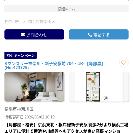
禁煙ルーム
神奈川県
横浜市神奈川区
お問合わせ
電話する
割引キャンペーン
Kマンスリー神奈川・新子安駅前 704・1R-【角部屋】
(No.423725)
お気
に入
り登
録
横浜市神奈川区
情報更新日 2026/08/02 10:19
【角部屋・格安】京浜東北・根岸線新子安駅 徒歩2分より横浜工場
エリアに便利で横浜や川崎等へもアクセスが良い高層マンショ