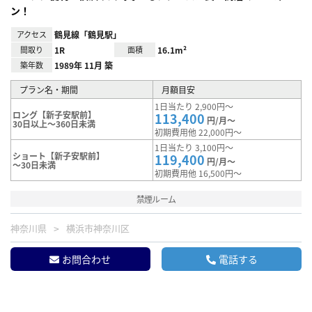
ン！
アクセス
鶴見線「鶴見駅」
間取り
1R
面積
16.1m²
築年数
1989年 11月 築
プラン名・期間
月額目安
1日当たり 2,900円～
ロング【新子安駅前】
113,400
円/月～
30日以上～360日未満
初期費用他 22,000円～
1日当たり 3,100円～
ショート【新子安駅前】
119,400
円/月～
～30日未満
初期費用他 16,500円～
禁煙ルーム
神奈川県
横浜市神奈川区
お問合わせ
電話する