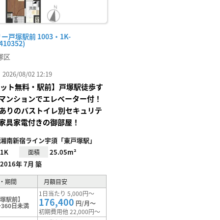
ー戸塚駅前 1003・1K-
410352)
塚区
26/08/02 12:19
Iネット無料・駅前】戸塚駅徒歩す
マンションでエレベーター付！
Xありのバストイレ別セキュリテ
家具家電付きの御部屋！
湘南新宿ライン宇須「東戸塚駅」
1K
25.05m²
面積
2016年 7月 築
・期間
月額目安
1日当たり 5,000円～
戸塚駅前】
176,400
円/月～
360日未満
初期費用他 22,000円～