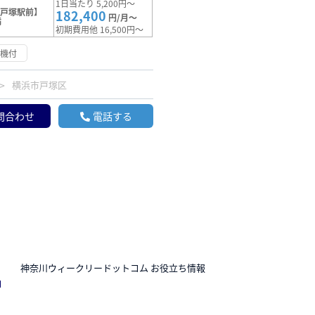
1日当たり 5,200円～
【戸塚駅前】
182,400
円/月～
満
初期費用他 16,500円～
浄機付
横浜市戸塚区
問合わせ
電話する
N
神奈川ウィークリードットコム お役立ち情報