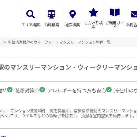
こだわり検
ご利用ガイ
エリア検索
沿線検索
地図検索
お問
索
ド
辺
空気清浄機付のウィークリー・マンスリーマンション物件一覧
塚駅のマンスリーマンション・ウィークリーマンシ
維持
花粉対策◎
アレルギーを持つ方も安心
滞在中の
クリーマンション賃貸物件一覧を掲載中。空気清浄機付のマンスリーマンシ
粉やホコリ、ウイルスなどの微粒子を除去し、清潔な室内空気を維持します。