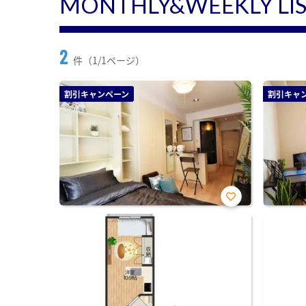
MONTHLY&WEEKLY LI
2
件（1/1ページ）
割引キャンペーン
割引キャ
お気
に入
り登
録