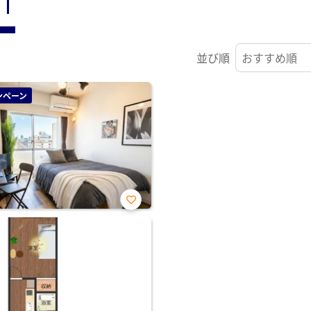
ST
並び順
ンペーン
お気
に入
り登
録