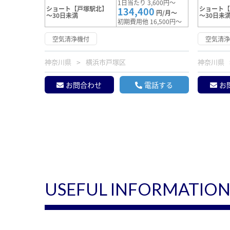
1日当たり 3,600円～
ショート【戸塚駅北】
ショート
134,400
円/月～
～30日未満
～30日未
初期費用他 16,500円～
空気清浄機付
空気清
神奈川県
横浜市戸塚区
神奈川県
お問合わせ
電話する
お
USEFUL INFORMATIO