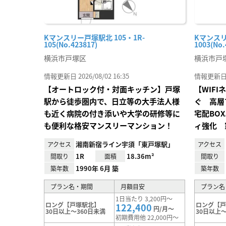
Kマンスリー戸塚駅北 105・1R-
Kマンスリ
105(No.423817)
1003(No.
横浜市戸塚区
横浜市戸
情報更新日 2026/08/02 16:35
情報更新日 20
【オートロック付・対面キッチン】戸塚
【WIF
駅から徒歩圏内で、日立等の大手法人様
ぐ 高層
も近く病院の付き添いや大学の研修等に
宅配BO
も便利な格安マンスリーマンション！
ィ強化 
湘南新宿ライン宇須「東戸塚駅」
アクセス
アクセス
1R
18.36m²
間取り
面積
間取り
1990年 6月 築
築年数
築年数
プラン名・期間
月額目安
プラン名
1日当たり 3,200円～
ロング【戸塚駅北】
ロング【
122,400
円/月～
30日以上～360日未満
30日以上～
初期費用他 22,000円～