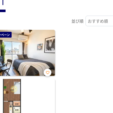
ST
並び順
ンペーン
お気
に入
り登
録