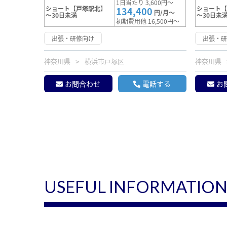
1日当たり 3,600円～
ショート【戸塚駅北】
ショート
134,400
円/月～
～30日未満
～30日未
初期費用他 16,500円～
出張・研修向け
出張・
神奈川県
横浜市戸塚区
神奈川県
お問合わせ
電話する
お
USEFUL INFORMATIO