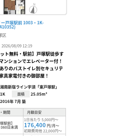
ー戸塚駅前 1003・1K-
410352)
塚区
26/08/09 12:19
Iネット無料・駅前】戸塚駅徒歩す
マンションでエレベーター付！
Xありのバストイレ別セキュリテ
家具家電付きの御部屋！
湘南新宿ライン宇須「東戸塚駅」
1K
25.05m²
面積
2016年 7月 築
・期間
月額目安
1日当たり 5,000円～
戸塚駅前】
176,400
円/月～
360日未満
初期費用他 22,000円～