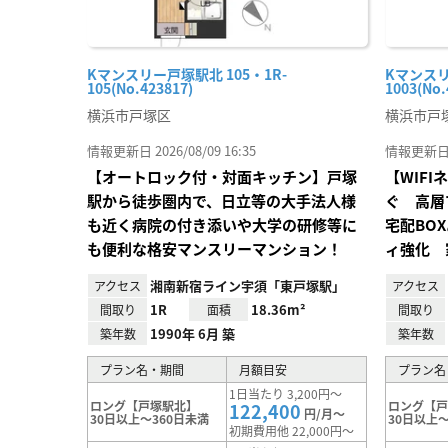
Kマンスリー戸塚駅北 105・1R-
Kマンスリ
105(No.423817)
1003(No.
横浜市戸塚区
横浜市戸
情報更新日 2026/08/09 16:35
情報更新日 20
【オートロック付・対面キッチン】戸塚
【WIF
駅から徒歩圏内で、日立等の大手法人様
ぐ 高層
も近く病院の付き添いや大学の研修等に
宅配BO
も便利な格安マンスリーマンション！
ィ強化 
湘南新宿ライン宇須「東戸塚駅」
アクセス
アクセス
1R
18.36m²
間取り
面積
間取り
1990年 6月 築
築年数
築年数
プラン名・期間
月額目安
プラン名
1日当たり 3,200円～
ロング【戸塚駅北】
ロング【
122,400
円/月～
30日以上～360日未満
30日以上～
初期費用他 22,000円～