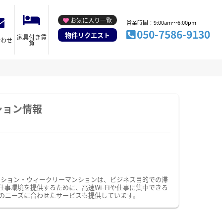
お気に入り一覧
営業時間：9:00am～6:00pm
050-7586-9130
物件リクエスト
家具付き賃
合わせ
貸
ション情報
ンション・ウィークリーマンションは、ビジネス目的での滞
環境を提供するために、高速Wi-Fiや仕事に集中できる
のニーズに合わせたサービスも提供しています。