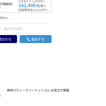
1日当たり 5,200円～
【戸塚駅前】
182,400
円/月～
満
初期費用他 16,500円～
研修向け
横浜市戸塚区
問合わせ
電話する
N
神奈川ウィークリードットコム お役立ち情報