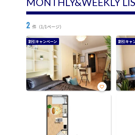
MONTHLY&WEEKLY LI
2
件（1/1ページ）
割引キャンペーン
割引キャ
お気
に入
り登
録