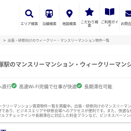
こだわり検
ご利用ガイ
エリア検索
沿線検索
地図検索
お問
索
ド
辺
出張・研修向けのウィークリー・マンスリーマンション物件一覧
戸塚駅のマンスリーマンション・ウィークリーマン
へ直行
高速Wi-Fi完備で仕事が快適
長期滞在可能
ークリーマンション賃貸物件一覧を掲載中。出張・研修向けのマンスリーマ
であり、ビジネスエリアや研修会場へのアクセスが便利です。また、快適な仕事
セルフチェックインや長期滞在に対応した料金プランなど、ビジネスパーソン