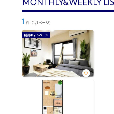
MONTHLY&WEEKLY LI
1
件（1/1ページ）
割引キャンペーン
お気
に入
り登
録