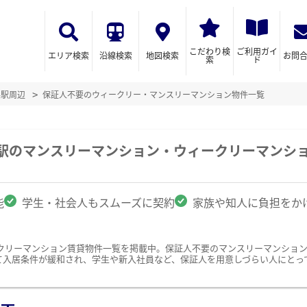
こだわり検
ご利用ガイ
エリア検索
沿線検索
地図検索
お問
索
ド
谷駅周辺
保証人不要のウィークリー・マンスリーマンション物件一覧
谷駅のマンスリーマンション・ウィークリーマンシ
能
学生・社会人もスムーズに契約
家族や知人に負担をか
クリーマンション賃貸物件一覧を掲載中。保証人不要のマンスリーマンショ
て入居条件が緩和され、学生や新入社員など、保証人を用意しづらい人にとっ