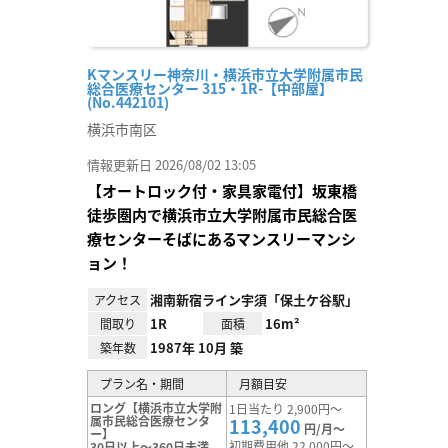
Kマンスリー神奈川・横浜市立大学附属市民
総合医療センター 315・1R-【中部屋】
(No.442101)
横浜市南区
情報更新日 2026/08/02 13:05
【オートロック付・家具家電付】坂東橋
徒歩圏内で横浜市立大学附属市民総合医
療センターそばにあるマンスリーマンシ
ョン！
湘南新宿ライン宇須「保土ケ谷駅」
アクセス
1R
16m²
間取り
面積
1987年 10月 築
築年数
プラン名・期間
月額目安
ロング【横浜市立大学附
1日当たり 2,900円～
属市民総合医療センタ
113,400
円/月～
ー】
初期費用他 22,000円～
30日以上～360日未満