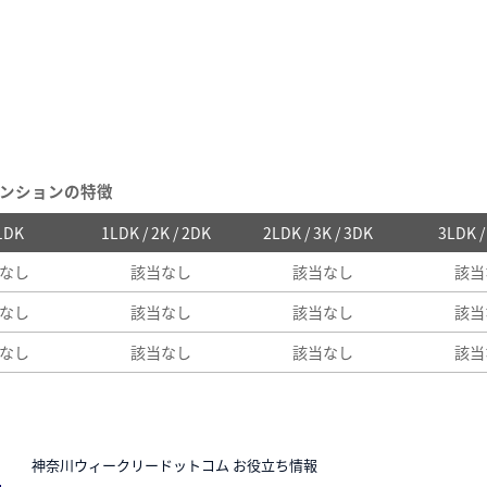
ンションの特徴
 1DK
1LDK / 2K / 2DK
2LDK / 3K / 3DK
3LDK 
なし
該当なし
該当なし
該当
なし
該当なし
該当なし
該当
なし
該当なし
該当なし
該当
N
神奈川ウィークリードットコム お役立ち情報