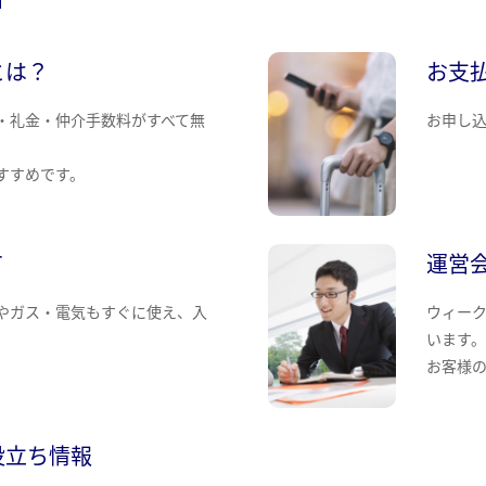
とは？
お支
・礼金・仲介手数料がすべて無
お申し
すすめです。
て
運営
やガス・電気もすぐに使え、入
ウィー
います
お客様
役立ち情報