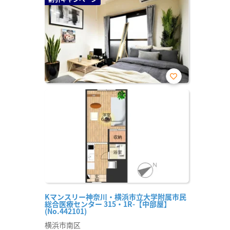
お気
に入
り登
録
Kマンスリー神奈川・横浜市立大学附属市民
総合医療センター 315・1R-【中部屋】
(No.442101)
横浜市南区