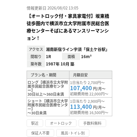
情報更新日 2026/08/02 13:05
【オートロック付・家具家電付】坂東橋
徒歩圏内で横浜市立大学附属市民総合医
療センターそばにあるマンスリーマンシ
ョン！
湘南新宿ライン宇須「保土ケ谷駅」
アクセス
1R
16m²
間取り
面積
1987年 10月 築
築年数
プラン名・期間
月額目安
ロング【横浜市立大学附
1日当たり 2,700円～
属市民総合医療センタ
107,400
円/月～
ー】
初期費用他 22,000円～
30日以上～360日未満
ショート【横浜市立大学
1日当たり 2,900円～
附属市民総合医療センタ
113,400
円/月～
ー】
初期費用他 16,500円～
～30日未満
駅近
オートロック
手数料無料
保証人不要
風呂･トイレ別