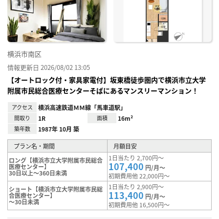
り登
録
横浜市南区
情報更新日 2026/08/02 13:05
【オートロック付・家具家電付】坂東橋徒歩圏内で横浜市立大学
附属市民総合医療センターそばにあるマンスリーマンション！
アクセス
横浜高速鉄道ＭＭ線「馬車道駅」
間取り
1R
面積
16m²
築年数
1987年 10月 築
プラン名・期間
月額目安
1日当たり 2,700円～
ロング【横浜市立大学附属市民総合
107,400
医療センター】
円/月～
30日以上～360日未満
初期費用他 22,000円～
1日当たり 2,900円～
ショート【横浜市立大学附属市民総
113,400
合医療センター】
円/月～
～30日未満
初期費用他 16,500円～