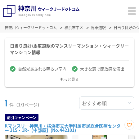
神奈川ウィークリードットコム
横浜市中区
馬車道駅
日当り良好の
日当り良好/馬車道駅のマンスリーマンション・ウィークリー
マンション情報
自然光あふれる明るい室内
大きな窓で開放感を演出
もっと見る
1
件（1/1ページ）
割引キャンペーン
Kマンスリー神奈川・横浜市立大学附属市民総合医療センタ
ー 315・1R-【中部屋】(No.442101)
お気
に入