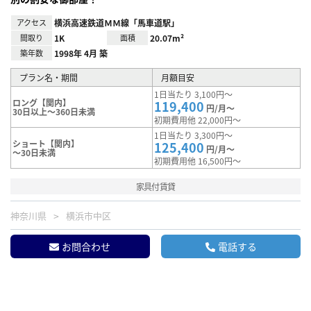
アクセス
横浜高速鉄道ＭＭ線「馬車道駅」
間取り
1K
面積
20.07m²
築年数
1998年 4月 築
プラン名・期間
月額目安
1日当たり 3,100円～
ロング【関内】
119,400
円/月～
30日以上～360日未満
初期費用他 22,000円～
1日当たり 3,300円～
ショート【関内】
125,400
円/月～
～30日未満
初期費用他 16,500円～
家具付賃貸
神奈川県
横浜市中区
お問合わせ
電話する