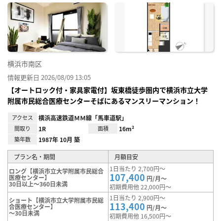
に入
り登
録
横浜市南区
情報更新日 2026/08/09 13:05
【オートロック付・家具家電付】坂東橋徒歩圏内で横浜市立大学
附属市民総合医療センターそばにあるマンスリーマンション！
アクセス
横浜高速鉄道ＭＭ線「馬車道駅」
間取り
1R
面積
16m²
築年数
1987年 10月 築
プラン名・期間
月額目安
1日当たり 2,700円～
ロング【横浜市立大学附属市民総合
107,400
医療センター】
円/月～
30日以上～360日未満
初期費用他 22,000円～
1日当たり 2,900円～
ショート【横浜市立大学附属市民総
113,400
合医療センター】
円/月～
～30日未満
初期費用他 16,500円～