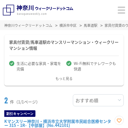
神奈川ウィークリードットコム
横浜市中区
馬車道駅
家具付賃貸の
家具付賃貸/馬車道駅のマンスリーマンション・ウィークリー
マンション情報
生活に必要な家具・家電を
Wi-Fi無料でテレワークも
完備
快適
もっと見る
2
件（1/1ページ）
割引キャンペーン
Kマンスリー神奈川・横浜市立大学附属市民総合医療センタ
ー 315・1R-【中部屋】(No.442101)
お気