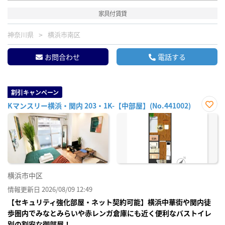
家具付賃貸
神奈川県
横浜市南区
お問合わせ
電話する
割引キャンペーン
Kマンスリー横浜・関内 203・1K-【中部屋】(No.441002)
お気
に入
り登
録
横浜市中区
情報更新日 2026/08/09 12:49
【セキュリティ強化部屋・ネット契約可能】横浜中華街や関内徒
歩圏内でみなとみらいや赤レンガ倉庫にも近く便利なバストイレ
別の割安な御部屋！