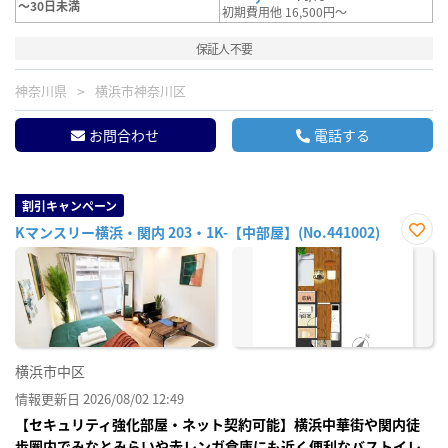
～30日未満
初期費用他 16,500円～
保証人不要
神奈川県
横浜市神奈川区
お問合わせ
電話する
割引キャンペーン
Kマンスリー横浜・関内 203・1K-【中部屋】(No.441002)
お気
に入
り登
録
横浜市中区
情報更新日 2026/08/02 12:49
【セキュリティ強化部屋・ネット契約可能】横浜中華街や関内徒
歩圏内でみなとみらいや赤レンガ倉庫にも近く便利なバストイレ