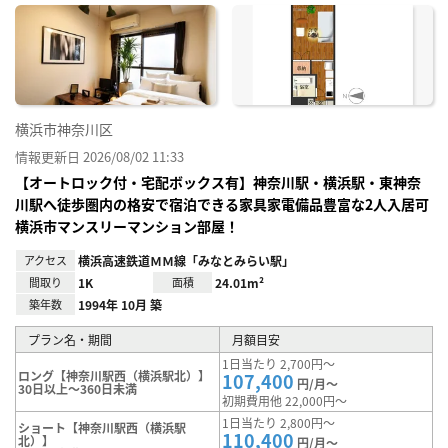
に入
り登
録
横浜市神奈川区
情報更新日 2026/08/02 11:33
【オートロック付・宅配ボックス有】神奈川駅・横浜駅・東神奈
川駅へ徒歩圏内の格安で宿泊できる家具家電備品豊富な2人入居可
横浜市マンスリーマンション部屋！
アクセス
横浜高速鉄道ＭＭ線「みなとみらい駅」
間取り
1K
面積
24.01m²
築年数
1994年 10月 築
プラン名・期間
月額目安
1日当たり 2,700円～
ロング【神奈川駅西（横浜駅北）】
107,400
円/月～
30日以上～360日未満
初期費用他 22,000円～
1日当たり 2,800円～
ショート【神奈川駅西（横浜駅
110,400
北）】
円/月～