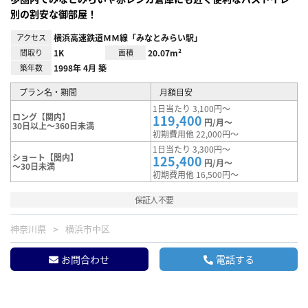
別の割安な御部屋！
アクセス
横浜高速鉄道ＭＭ線「みなとみらい駅」
間取り
1K
面積
20.07m²
築年数
1998年 4月 築
プラン名・期間
月額目安
1日当たり 3,100円～
ロング【関内】
119,400
円/月～
30日以上～360日未満
初期費用他 22,000円～
1日当たり 3,300円～
ショート【関内】
125,400
円/月～
～30日未満
初期費用他 16,500円～
保証人不要
神奈川県
横浜市中区
お問合わせ
電話する