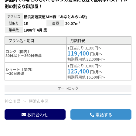
別の割安な御部屋！
アクセス
横浜高速鉄道ＭＭ線「みなとみらい駅」
間取り
1K
面積
20.07m²
築年数
1998年 4月 築
プラン名・期間
月額目安
1日当たり 3,100円～
ロング【関内】
119,400
円/月～
30日以上～360日未満
初期費用他 22,000円～
1日当たり 3,300円～
ショート【関内】
125,400
円/月～
～30日未満
初期費用他 16,500円～
オートロック
神奈川県
横浜市中区
お問合わせ
電話する