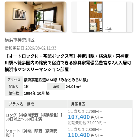
に入
り登
録
横浜市神奈川区
情報更新日 2026/08/02 11:33
【オートロック付・宅配ボックス有】神奈川駅・横浜駅・東神奈
川駅へ徒歩圏内の格安で宿泊できる家具家電備品豊富な2人入居可
横浜市マンスリーマンション部屋！
アクセス
横浜高速鉄道ＭＭ線「みなとみらい駅」
間取り
1K
面積
24.01m²
築年数
1994年 10月 築
プラン名・期間
月額目安
1日当たり 2,700円～
ロング【神奈川駅西（横浜駅北）】
107,400
円/月～
30日以上～360日未満
初期費用他 22,000円～
1日当たり 2,800円～
ショート【神奈川駅西（横浜駅
110,400
北）】
円/月～