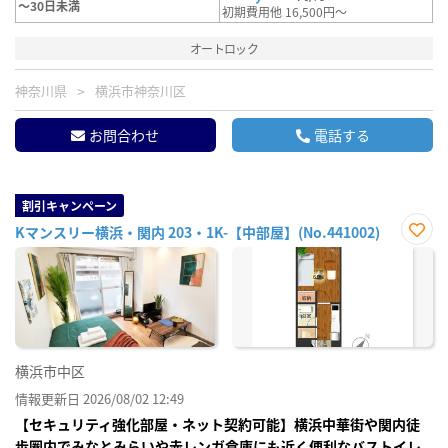
～30日未満
初期費用他 16,500円～
オートロック
神奈川県
横浜市神奈川区
お問合わせ
電話する
割引キャンペーン
Kマンスリー横浜・関内 203・1K-【中部屋】(No.441002)
お気
に入
り登
録
横浜市中区
情報更新日 2026/08/02 12:49
【セキュリティ強化部屋・ネット契約可能】横浜中華街や関内徒
歩圏内でみなとみらいや赤レンガ倉庫にも近く便利なバストイレ