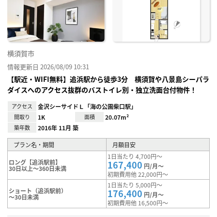
り登
録
横須賀市
情報更新日 2026/08/09 10:31
【駅近・WIFI無料】追浜駅から徒歩3分 横須賀や八景島シーパラ
ダイスへのアクセス抜群のバストイレ別・独立洗面台付物件！
アクセス
金沢シーサイドＬ「海の公園柴口駅」
間取り
1K
面積
20.07m²
築年数
2016年 11月 築
プラン名・期間
月額目安
1日当たり 4,700円～
ロング【追浜駅前】
167,400
円/月～
30日以上～360日未満
初期費用他 22,000円～
1日当たり 5,000円～
ショート（追浜駅前）
176,400
円/月～
～30日未満
初期費用他 16,500円～