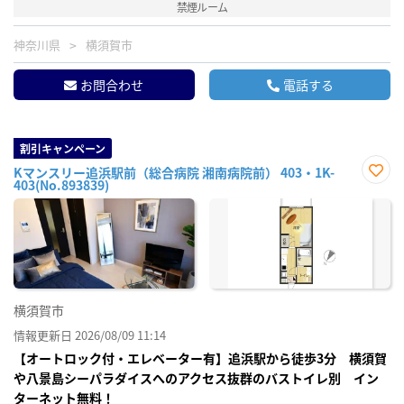
禁煙ルーム
神奈川県
横須賀市
お問合わせ
電話する
割引キャンペーン
Kマンスリー追浜駅前（総合病院 湘南病院前） 403・1K-
403(No.893839)
お気
に入
り登
録
横須賀市
情報更新日 2026/08/09 11:14
【オートロック付・エレベーター有】追浜駅から徒歩3分 横須賀
や八景島シーパラダイスへのアクセス抜群のバストイレ別 イン
ターネット無料！