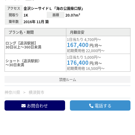
アクセス
金沢シーサイドＬ「海の公園柴口駅」
間取り
1K
面積
20.07m²
築年数
2016年 11月 築
プラン名・期間
月額目安
1日当たり 4,700円～
ロング【追浜駅前】
167,400
円/月～
30日以上～360日未満
初期費用他 22,000円～
1日当たり 5,000円～
ショート（追浜駅前）
176,400
円/月～
～30日未満
初期費用他 16,500円～
禁煙ルーム
神奈川県
横須賀市
お問合わせ
電話する