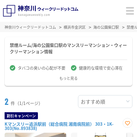
神奈川ウィークリードットコム
横浜市金沢区
海の公園柴口駅
禁煙
禁煙ルーム/海の公園柴口駅のマンスリーマンション・ウィー
クリーマンション情報
タバコの臭いの心配が不要
健康的な環境で安心滞在
もっと見る
2
件（1/1ページ）
割引キャンペーン
Kマンスリー追浜駅前（総合病院 湘南病院前） 303・1K-
303(No.893838)
お気
に入