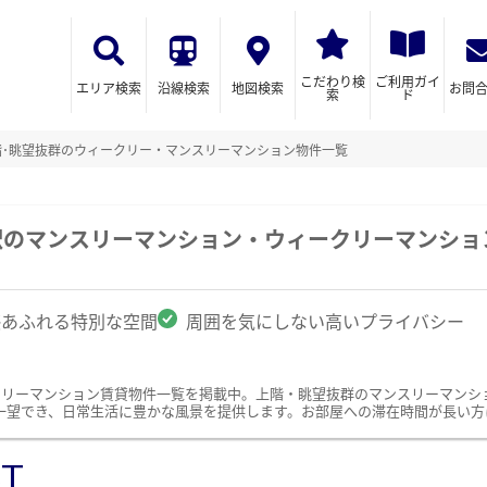
こだわり検
ご利用ガイ
エリア検索
沿線検索
地図検索
お問
索
ド
階･眺望抜群のウィークリー・マンスリーマンション物件一覧
駅のマンスリーマンション・ウィークリーマンショ
感あふれる特別な空間
周囲を気にしない高いプライバシー
クリーマンション賃貸物件一覧を掲載中。上階・眺望抜群のマンスリーマンシ
一望でき、日常生活に豊かな風景を提供します。お部屋への滞在時間が長い方
ST