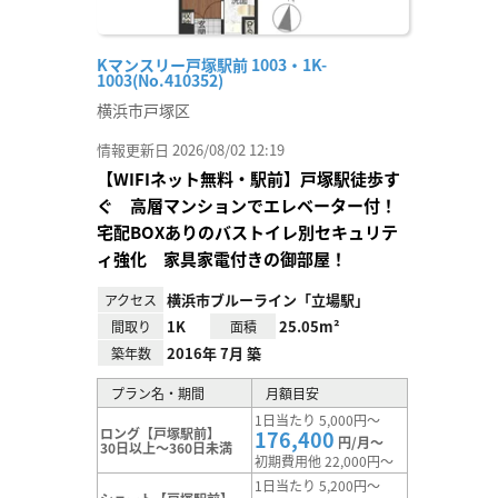
Kマンスリー戸塚駅前 1003・1K-
1003(No.410352)
横浜市戸塚区
情報更新日 2026/08/02 12:19
【WIFIネット無料・駅前】戸塚駅徒歩す
ぐ 高層マンションでエレベーター付！
宅配BOXありのバストイレ別セキュリテ
ィ強化 家具家電付きの御部屋！
横浜市ブルーライン「立場駅」
アクセス
1K
25.05m²
間取り
面積
2016年 7月 築
築年数
プラン名・期間
月額目安
1日当たり 5,000円～
ロング【戸塚駅前】
176,400
円/月～
30日以上～360日未満
初期費用他 22,000円～
1日当たり 5,200円～