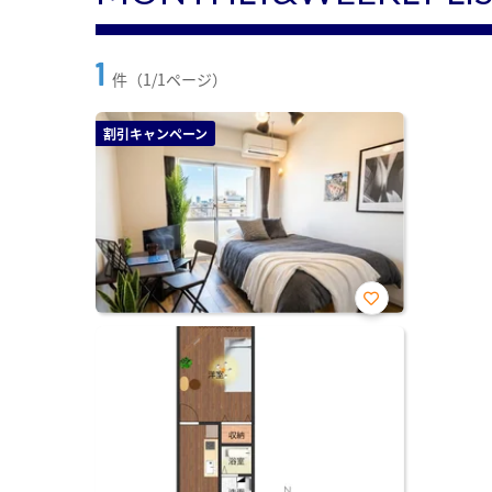
1
件（1/1ページ）
割引キャンペーン
お気
に入
り登
録