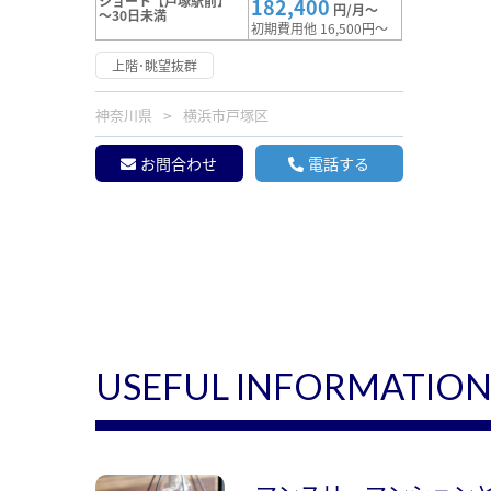
ショート【戸塚駅前】
182,400
円/月～
～30日未満
初期費用他 16,500円～
上階･眺望抜群
神奈川県
横浜市戸塚区
お問合わせ
電話する
USEFUL INFORMATIO