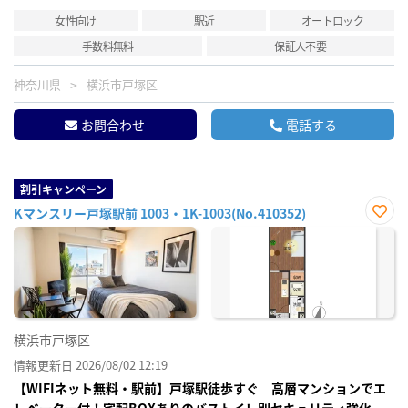
女性向け
駅近
オートロック
手数料無料
保証人不要
神奈川県
横浜市戸塚区
お問合わせ
電話する
割引キャンペーン
Kマンスリー戸塚駅前 1003・1K-1003(No.410352)
お気
に入
り登
録
横浜市戸塚区
情報更新日 2026/08/02 12:19
【WIFIネット無料・駅前】戸塚駅徒歩すぐ 高層マンションでエ