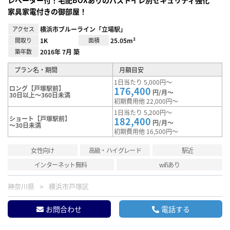
レベーター付！宅配BOXありのバストイレ別セキュリティ強化
家具家電付きの御部屋！
アクセス
横浜市ブルーライン「立場駅」
間取り
1K
面積
25.05m²
築年数
2016年 7月 築
プラン名・期間
月額目安
1日当たり 5,000円～
ロング【戸塚駅前】
176,400
円/月～
30日以上～360日未満
初期費用他 22,000円～
1日当たり 5,200円～
ショート【戸塚駅前】
182,400
円/月～
～30日未満
初期費用他 16,500円～
女性向け
高級・ハイグレード
駅近
インターネット無料
wifiあり
神奈川県
横浜市戸塚区
お問合わせ
電話する