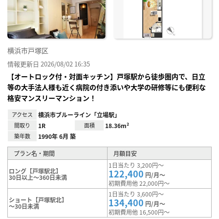
り登
録
横浜市戸塚区
情報更新日 2026/08/02 16:35
【オートロック付・対面キッチン】戸塚駅から徒歩圏内で、日立
等の大手法人様も近く病院の付き添いや大学の研修等にも便利な
格安マンスリーマンション！
アクセス
横浜市ブルーライン「立場駅」
間取り
1R
面積
18.36m²
築年数
1990年 6月 築
プラン名・期間
月額目安
1日当たり 3,200円～
ロング【戸塚駅北】
122,400
円/月～
30日以上～360日未満
初期費用他 22,000円～
1日当たり 3,600円～
ショート【戸塚駅北】
134,400
円/月～
～30日未満
初期費用他 16,500円～