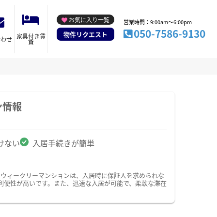
お気に入り一覧
営業時間：9:00am～6:00pm
050-7586-9130
物件リクエスト
家具付き賃
合わせ
貸
ン情報
けない
入居手続きが簡単
・ウィークリーマンションは、入居時に保証人を求められな
利便性が高いです。また、迅速な入居が可能で、柔軟な滞在