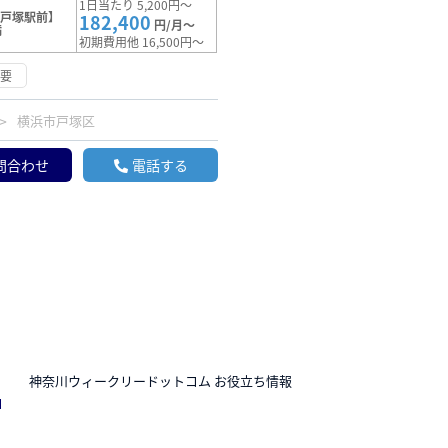
1日当たり 5,200円～
【戸塚駅前】
182,400
円/月～
満
初期費用他 16,500円～
不要
横浜市戸塚区
問合わせ
電話する
N
神奈川ウィークリードットコム お役立ち情報