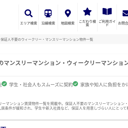
こだわり検
ご利用ガイ
エリア検索
沿線検索
地図検索
お問
索
ド
保証人不要のウィークリー・マンスリーマンション物件一覧
駅のマンスリーマンション・ウィークリーマンショ
能
学生・社会人もスムーズに契約
家族や知人に負担をか
リーマンション賃貸物件一覧を掲載中。保証人不要のマンスリーマンション
入居条件が緩和され、学生や新入社員など、保証人を用意しづらい人にとって