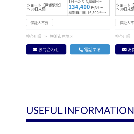
1日当たり 3,600円～
ショート【戸塚駅北】
ショート
134,400
円/月～
～30日未満
～30日未
初期費用他 16,500円～
保証人不要
保証人
神奈川県
横浜市戸塚区
神奈川県
お問合わせ
電話する
お
USEFUL INFORMATIO