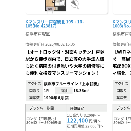
Kマンスリー戸塚駅北 105・1R-
Kマンスリ
105(No.423817)
1003(No.
横浜市戸塚区
横浜市戸
情報更新日 2026/08/02 16:35
情報更新日 20
【オートロック付・対面キッチン】戸塚
【WIF
駅から徒歩圏内で、日立等の大手法人様
ぐ 高層
も近く病院の付き添いや大学の研修等に
宅配BO
も便利な格安マンスリーマンション！
ィ強化 
横浜市ブルーライン「上永谷駅」
アクセス
アクセス
1R
18.36m²
間取り
面積
間取り
1990年 6月 築
築年数
築年数
プラン名・期間
月額目安
プラン名
1日当たり 3,200円～
ロング【戸塚駅北】
ロング【
122,400
円/月～
30日以上～360日未満
30日以上～
初期費用他 22,000円～