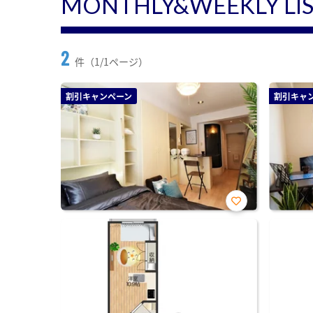
MONTHLY&WEEKLY LI
2
件（1/1ページ）
割引キャンペーン
割引キャ
お気
に入
り登
録