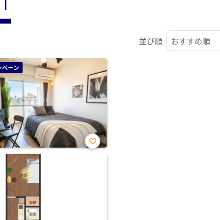
ST
並び順
ンペーン
お気
に入
り登
録