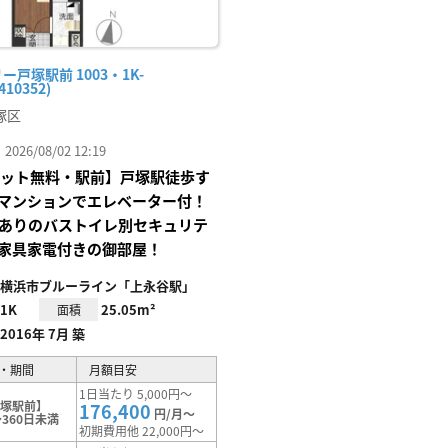
ー戸塚駅前 1003・1K-
410352)
塚区
26/08/02 12:19
Iネット無料・駅前】戸塚駅徒歩す
マンションでエレベーター付！
Xありのバストイレ別セキュリテ
家具家電付きの御部屋！
横浜市ブルーライン「上永谷駅」
1K
25.05m²
面積
2016年 7月 築
・期間
月額目安
1日当たり 5,000円～
戸塚駅前】
176,400
円/月～
360日未満
初期費用他 22,000円～