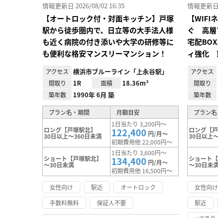
情報更新日 2026/08/02 16:35
情報更新日 20
【オートロック付・対面キッチン】戸塚
【WIF
駅から徒歩圏内で、日立等の大手法人様
ぐ 高層
も近く病院の付き添いや大学の研修等に
宅配BO
も便利な格安マンスリーマンション！
ィ強化 
横浜市ブルーライン「上永谷駅」
アクセス
アクセス
1R
18.36m²
間取り
面積
間取り
1990年 6月 築
築年数
築年数
プラン名・期間
月額目安
プラン名
1日当たり 3,200円～
ロング【戸塚駅北】
ロング【
122,400
円/月～
30日以上～360日未満
30日以上～
初期費用他 22,000円～
1日当たり 3,600円～
ショート【戸塚駅北】
ショート
134,400
円/月～
～30日未満
～30日未
初期費用他 16,500円～
女性向け
駅近
オートロック
女性向
手数料無料
保証人不要
駅近