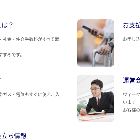
とは？
お支
・礼金・仲介手数料がすべて無
お申し
すすめです。
て
運営
やガス・電気もすぐに使え、入
ウィー
います
お客様
役立ち情報