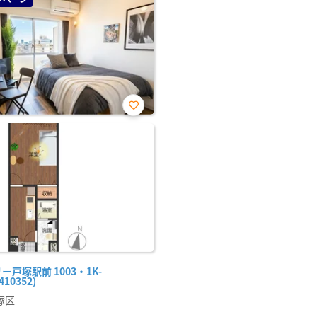
お気
に入
り登
録
ー戸塚駅前 1003・1K-
410352)
塚区