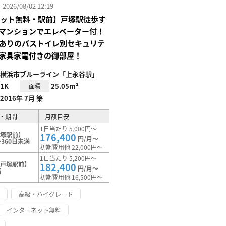
26/08/02 12:19
Iネット無料・駅前】戸塚駅徒歩す
マンションでエレベーター付！
Xありのバストイレ別セキュリテ
家具家電付きの御部屋！
横浜市ブルーライン「上永谷駅」
1K
25.05m²
面積
2016年 7月 築
・期間
月額目安
1日当たり 5,000円～
戸塚駅前】
176,400
円/月～
360日未満
初期費用他 22,000円～
1日当たり 5,200円～
【戸塚駅前】
182,400
円/月～
満
初期費用他 16,500円～
け
高級・ハイグレード
インターネット無料