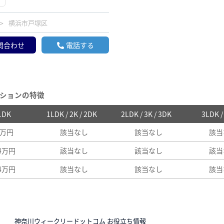
横浜市戸塚区
問合わせ
電話する
ションの特徴
 1DK
1LDK / 2K / 2DK
2LDK / 3K / 3DK
3LDK 
6万円
該当なし
該当なし
該当
64万円
該当なし
該当なし
該当
64万円
該当なし
該当なし
該当
N
神奈川ウィークリードットコム お役立ち情報