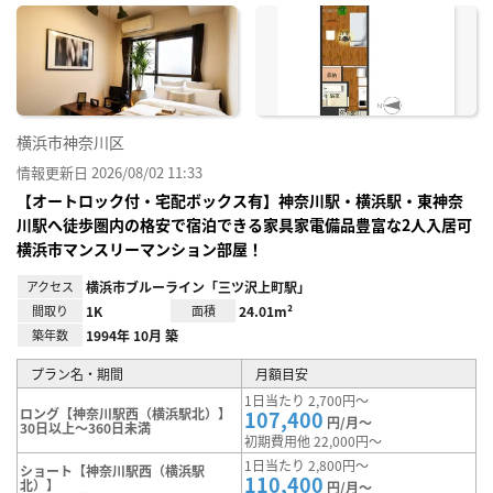
に入
り登
録
横浜市神奈川区
情報更新日 2026/08/02 11:33
【オートロック付・宅配ボックス有】神奈川駅・横浜駅・東神奈
川駅へ徒歩圏内の格安で宿泊できる家具家電備品豊富な2人入居可
横浜市マンスリーマンション部屋！
アクセス
横浜市ブルーライン「三ツ沢上町駅」
間取り
1K
面積
24.01m²
築年数
1994年 10月 築
プラン名・期間
月額目安
1日当たり 2,700円～
ロング【神奈川駅西（横浜駅北）】
107,400
円/月～
30日以上～360日未満
初期費用他 22,000円～
1日当たり 2,800円～
ショート【神奈川駅西（横浜駅
110,400
北）】
円/月～