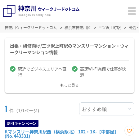
神奈川ウィークリードットコム
横浜市神奈川区
三ツ沢上町駅
出張
出張・研修向け/三ツ沢上町駅のマンスリーマンション・ウィ
ークリーマンション情報
駅近でビジネスエリアへ直
高速Wi-Fi完備で仕事が快
行
適
もっと見る
1
件（1/1ページ）
割引キャンペーン
Kマンスリー神奈川駅西（横浜駅北） 102・1K-【中部屋】
(No.443331)
お気