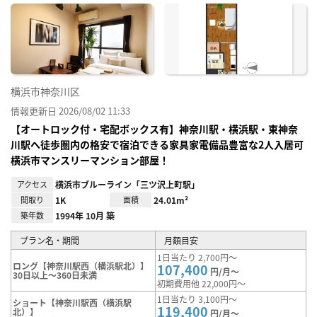
に入
り登
録
横浜市神奈川区
情報更新日 2026/08/02 11:33
【オートロック付・宅配ボックス有】神奈川駅・横浜駅・東神奈
川駅へ徒歩圏内の格安で宿泊できる家具家電備品豊富な2人入居可
横浜市マンスリーマンション部屋！
アクセス
横浜市ブルーライン「三ツ沢上町駅」
間取り
1K
面積
24.01m²
築年数
1994年 10月 築
プラン名・期間
月額目安
1日当たり 2,700円～
ロング【神奈川駅西（横浜駅北）】
107,400
円/月～
30日以上～360日未満
初期費用他 22,000円～
1日当たり 3,100円～
ショート【神奈川駅西（横浜駅
119,400
北）】
円/月～