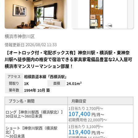
り登
録
横浜市神奈川区
情報更新日 2026/08/02 11:33
【オートロック付・宅配ボックス有】神奈川駅・横浜駅・東神奈
川駅へ徒歩圏内の格安で宿泊できる家具家電備品豊富な2人入居可
横浜市マンスリーマンション部屋！
アクセス
相模鉄道本線「西横浜駅」
間取り
1K
面積
24.01m²
築年数
1994年 10月 築
プラン名・期間
月額目安
1日当たり 2,700円～
ロング【神奈川駅西（横浜駅北）】
107,400
円/月～
30日以上～360日未満
初期費用他 22,000円～
1日当たり 3,100円～
ショート【神奈川駅西（横浜駅
119,400
北）】
円/月～
～30日未満
初期費用他 16,500円～