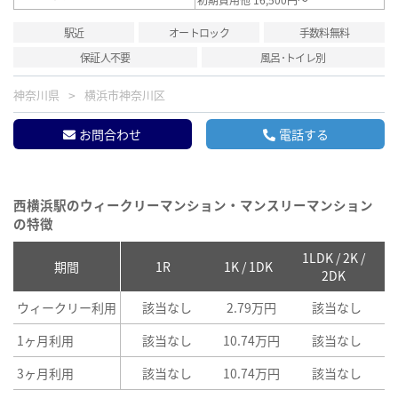
駅近
オートロック
手数料無料
保証人不要
風呂･トイレ別
神奈川県
横浜市神奈川区
お問合わせ
電話する
西横浜駅のウィークリーマンション・マンスリーマンション
の特徴
1LDK / 2K /
2
期間
1R
1K / 1DK
2DK
ウィークリー利用
該当なし
2.79万円
該当なし
1ヶ月利用
該当なし
10.74万円
該当なし
3ヶ月利用
該当なし
10.74万円
該当なし