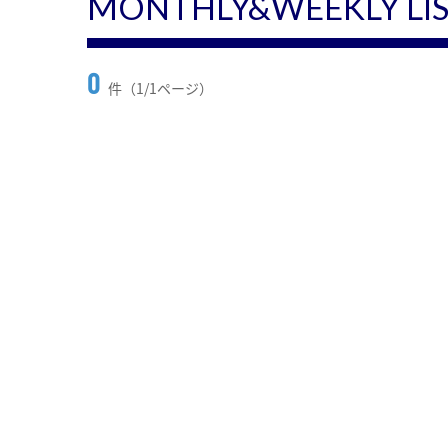
MONTHLY&WEEKLY LI
0
件（1/1ページ）