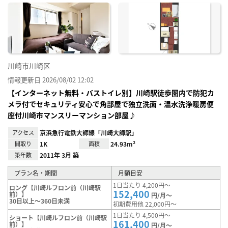
に入
り登
録
川崎市川崎区
情報更新日 2026/08/02 12:02
【インターネット無料・バストイレ別】川崎駅徒歩圏内で防犯カ
メラ付でセキュリティ安心で角部屋で独立洗面・温水洗浄暖房便
座付川崎市マンスリーマンション部屋♪
アクセス
京浜急行電鉄大師線「川崎大師駅」
間取り
1K
面積
24.93m²
築年数
2011年 3月 築
プラン名・期間
月額目安
1日当たり 4,200円～
ロング【川崎ルフロン前（川崎駅
152,400
前）】
円/月～
30日以上～360日未満
初期費用他 22,000円～
1日当たり 4,500円～
ショート【川崎ルフロン前（川崎駅
161,400
前）】
円/月～