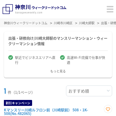
神奈川ウィークリードットコム
川崎市川崎区
川崎大師駅
出張・研
出張・研修向け/川崎大師駅のマンスリーマンション・ウィー
クリーマンション情報
駅近でビジネスエリアへ直
高速Wi-Fi完備で仕事が快
行
適
もっと見る
1
件（1/1ページ）
割引キャンペーン
Kマンスリー川崎ルフロン前（川崎駅前） 508・1K-
508(No.482065)
お気