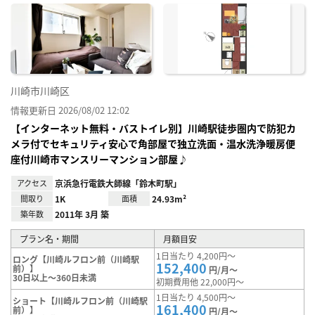
に入
り登
録
川崎市川崎区
情報更新日 2026/08/02 12:02
【インターネット無料・バストイレ別】川崎駅徒歩圏内で防犯カ
メラ付でセキュリティ安心で角部屋で独立洗面・温水洗浄暖房便
座付川崎市マンスリーマンション部屋♪
アクセス
京浜急行電鉄大師線「鈴木町駅」
間取り
1K
面積
24.93m²
築年数
2011年 3月 築
プラン名・期間
月額目安
1日当たり 4,200円～
ロング【川崎ルフロン前（川崎駅
152,400
前）】
円/月～
30日以上～360日未満
初期費用他 22,000円～
1日当たり 4,500円～
ショート【川崎ルフロン前（川崎駅
161,400
前）】
円/月～