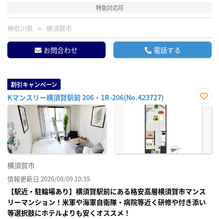
特急対応可
神奈川県
横須賀市
お問合わせ
電話する
割引キャンペーン
Kマンスリー横須賀駅前 206・1R-206(No.423727)
お気
に入
り登
録
横須賀市
情報更新日 2026/08/09 10:35
【駅近・駐輪場あり】横須賀駅前にある格安高層横須賀市マンス
リーマンション！米軍や海軍自衛隊・病院等近く研修や付き添い
等選択肢にホテルよりも安くオススメ！