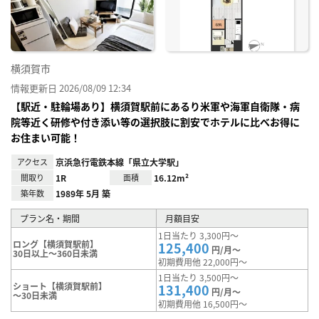
り登
録
横須賀市
情報更新日 2026/08/09 12:34
【駅近・駐輪場あり】横須賀駅前にあるり米軍や海軍自衛隊・病
院等近く研修や付き添い等の選択肢に割安でホテルに比べお得に
お住まい可能！
アクセス
京浜急行電鉄本線「県立大学駅」
間取り
1R
面積
16.12m²
築年数
1989年 5月 築
プラン名・期間
月額目安
1日当たり 3,300円～
ロング【横須賀駅前】
125,400
円/月～
30日以上～360日未満
初期費用他 22,000円～
1日当たり 3,500円～
ショート【横須賀駅前】
131,400
円/月～
～30日未満
初期費用他 16,500円～