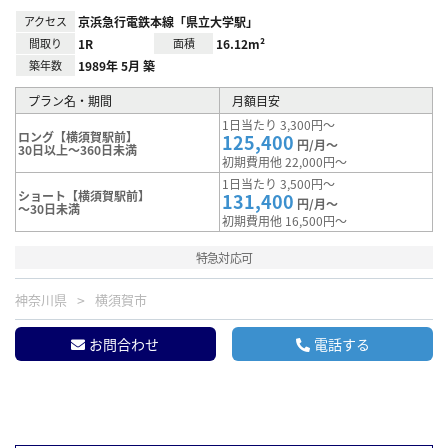
アクセス
京浜急行電鉄本線「県立大学駅」
間取り
1R
面積
16.12m²
築年数
1989年 5月 築
プラン名・期間
月額目安
1日当たり 3,300円～
ロング【横須賀駅前】
125,400
円/月～
30日以上～360日未満
初期費用他 22,000円～
1日当たり 3,500円～
ショート【横須賀駅前】
131,400
円/月～
～30日未満
初期費用他 16,500円～
特急対応可
神奈川県
横須賀市
お問合わせ
電話する