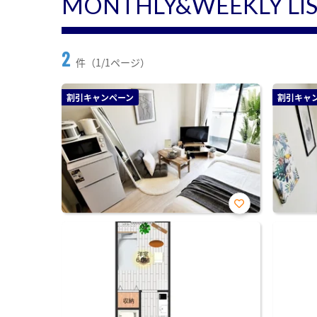
MONTHLY&WEEKLY LI
2
件（1/1ページ）
割引キャンペーン
割引キャ
お気
に入
り登
録