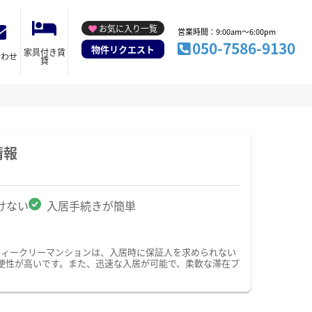
お気に入り一覧
営業時間：9:00am～6:00pm
050-7586-9130
物件リクエスト
家具付き賃
合わせ
貸
情報
けない
入居手続きが簡単
ウィークリーマンションは、入居時に保証人を求められない
便性が高いです。また、迅速な入居が可能で、柔軟な滞在プ