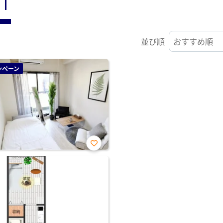
ST
並び順
ンペーン
お気
に入
り登
録