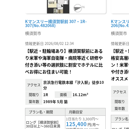
Kマンスリー横須賀駅前 307・1R-
Kマンスリ
307(No.482068)
206(No.4
横須賀市
横須賀市
情報更新日 2026/08/02 12:34
情報更新日 20
【駅近・駐輪場あり】横須賀駅前にある
【駅近・
り米軍や海軍自衛隊・病院等近く研修や
格安高層
付き添い等の選択肢に割安でホテルに比
ン！米軍
べお得にお住まい可能！
や付き添
オススメ
京浜急行電鉄本線「汐入駅」徒歩10
アクセス
分
アクセス
1R
16.12m²
間取り
面積
1989年 5月 築
築年数
間取り
築年数
プラン名・期間
月額目安
1日当たり 3,300円～
プラン名
ロング【横須賀駅前】
125,400
円/月～
30日以上～360日未満