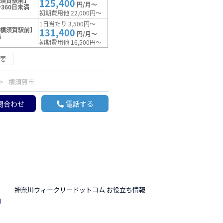
横須賀駅前】
125,400
円/月～
360日未満
初期費用他 22,000円～
1日当たり 3,500円～
【横須賀駅前】
131,400
円/月～
満
初期費用他 16,500円～
不要
横須賀市
問合わせ
電話する
N
神奈川ウィークリードットコム お役立ち情報