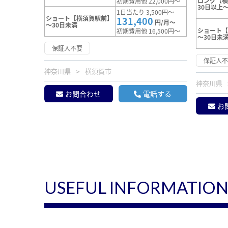
ロング【
初期費用他 22,000円～
30日以上～
1日当たり 3,500円～
ショート【横須賀駅前】
131,400
円/月～
～30日未満
ショート
初期費用他 16,500円～
～30日未
保証人不要
保証人
神奈川県
横須賀市
神奈川県
お問合わせ
電話する
お
USEFUL INFORMATIO