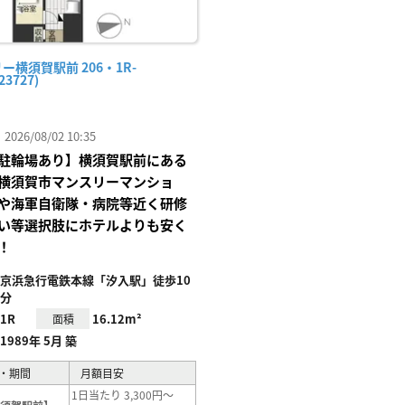
ー横須賀駅前 206・1R-
23727)
26/08/02 10:35
駐輪場あり】横須賀駅前にある
横須賀市マンスリーマンショ
や海軍自衛隊・病院等近く研修
い等選択肢にホテルよりも安く
！
京浜急行電鉄本線「汐入駅」徒歩10
分
1R
16.12m²
面積
1989年 5月 築
・期間
月額目安
1日当たり 3,300円～