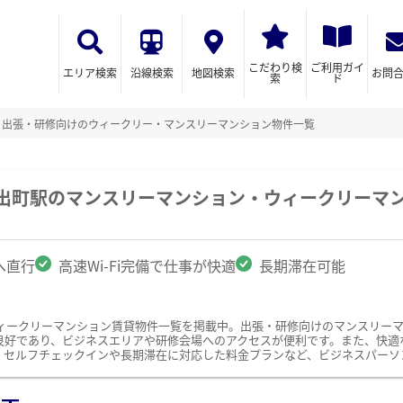
こだわり検
ご利用ガイ
エリア検索
沿線検索
地図検索
お問
索
ド
出張・研修向けのウィークリー・マンスリーマンション物件一覧
ノ出町駅のマンスリーマンション・ウィークリーマ
へ直行
高速Wi-Fi完備で仕事が快適
長期滞在可能
ィークリーマンション賃貸物件一覧を掲載中。出張・研修向けのマンスリー
好であり、ビジネスエリアや研修会場へのアクセスが便利です。また、快適な仕
、セルフチェックインや長期滞在に対応した料金プランなど、ビジネスパーソ