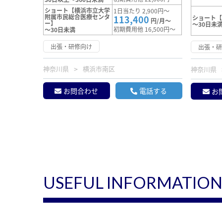
ショート【横浜市立大学
1日当たり 2,900円～
附属市民総合医療センタ
113,400
ショート
円/月～
ー】
～30日未
初期費用他 16,500円～
～30日未満
出張・研修向け
出張・
神奈川県
横浜市南区
神奈川県
お問合わせ
電話する
お
USEFUL INFORMATIO