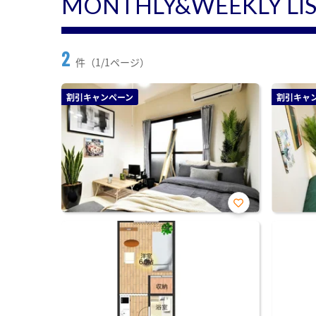
MONTHLY&WEEKLY LI
2
件（1/1ページ）
割引キャンペーン
割引キャ
お気
に入
り登
録