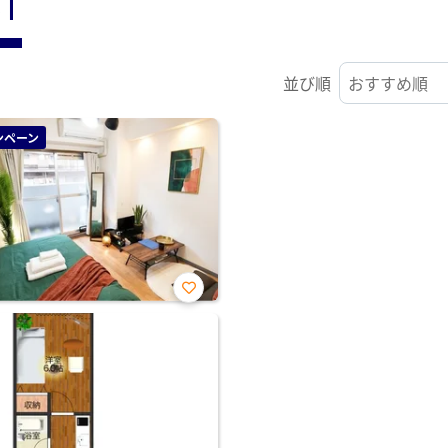
ST
並び順
ンペーン
お気
に入
り登
録