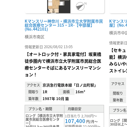
Kマンスリー神奈川・横浜市立大学附属市民
Kマンスリ
総合医療センター 315・1R-【中部屋】
屋】(No.4
(No.442101)
横浜市中
横浜市南区
情報更新日 20
情報更新日 2026/08/02 13:05
【セキュ
【オートロック付・家具家電付】坂東橋
能】横浜
徒歩圏内で横浜市立大学附属市民総合医
みらいや
療センターそばにあるマンスリーマンシ
ストイレ
ョン！
アクセス
京浜急行電鉄本線「日ノ出町駅」
アクセス
1R
16m²
間取り
面積
間取り
1987年 10月 築
築年数
築年数
プラン名・期間
月額目安
プラン名
ロング【横浜市立大学附
1日当たり 2,700円～
属市民総合医療センタ
107,400
ロング【
円/月～
ー】
30日以上～
初期費用他 22,000円～
30日以上～360日未満