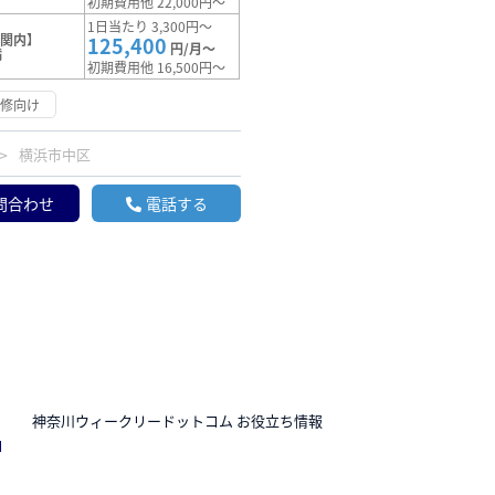
初期費用他 22,000円～
1日当たり 3,300円～
【関内】
125,400
円/月～
満
初期費用他 16,500円～
研修向け
横浜市中区
問合わせ
電話する
N
神奈川ウィークリードットコム お役立ち情報