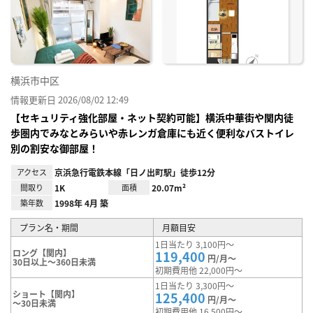
に入
り登
録
横浜市中区
情報更新日 2026/08/02 12:49
【セキュリティ強化部屋・ネット契約可能】横浜中華街や関内徒
歩圏内でみなとみらいや赤レンガ倉庫にも近く便利なバストイレ
別の割安な御部屋！
アクセス
京浜急行電鉄本線「日ノ出町駅」徒歩12分
間取り
1K
面積
20.07m²
築年数
1998年 4月 築
プラン名・期間
月額目安
1日当たり 3,100円～
ロング【関内】
119,400
円/月～
30日以上～360日未満
初期費用他 22,000円～
1日当たり 3,300円～
ショート【関内】
125,400
円/月～
～30日未満
初期費用他 16,500円～