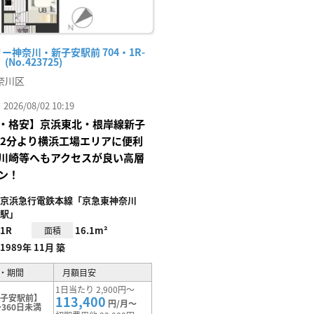
ー神奈川・新子安駅前 704・1R-
No.423725)
奈川区
26/08/02 10:19
・格安】京浜東北・根岸線新子
歩2分より横浜工場エリアに便利
川崎等へもアクセスが良い高層
ン！
京浜急行電鉄本線「京急東神奈川
駅」
1R
16.1m²
面積
1989年 11月 築
・期間
月額目安
1日当たり 2,900円～
新子安駅前】
113,400
円/月～
360日未満