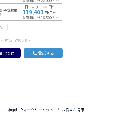
初期費用他 22,000円～
1日当たり 3,100円～
【新子安駅前】
119,400
円/月～
満
初期費用他 16,500円～
不要
横浜市神奈川区
問合わせ
電話する
N
神奈川ウィークリードットコム お役立ち情報