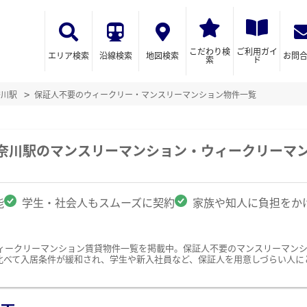
こだわり検
ご利用ガイ
エリア検索
沿線検索
地図検索
お問
索
ド
奈川駅
保証人不要のウィークリー・マンスリーマンション物件一覧
神奈川駅のマンスリーマンション・ウィークリーマ
能
学生・社会人もスムーズに契約
家族や知人に負担をか
ィークリーマンション賃貸物件一覧を掲載中。保証人不要のマンスリーマン
比べて入居条件が緩和され、学生や新入社員など、保証人を用意しづらい人に