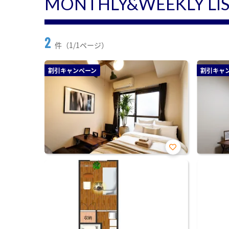
MONTHLY&WEEKLY LI
2
件（1/1ページ）
割引キャンペーン
割引キャ
お気
に入
り登
録