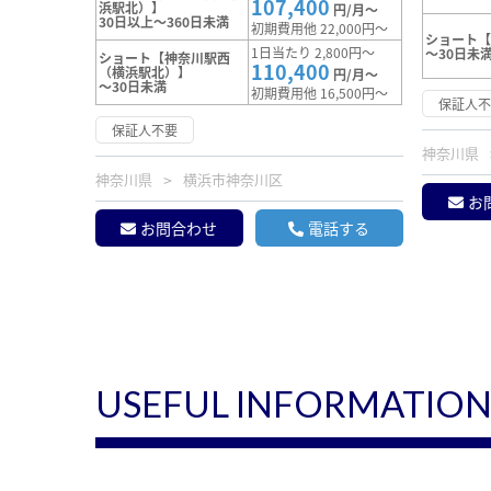
107,400
浜駅北）】
円/月～
30日以上～360日未満
初期費用他 22,000円～
ショート
1日当たり 2,800円～
～30日未
ショート【神奈川駅西
110,400
（横浜駅北）】
円/月～
～30日未満
初期費用他 16,500円～
保証人
保証人不要
神奈川県
神奈川県
横浜市神奈川区
お
お問合わせ
電話する
USEFUL INFORMATIO