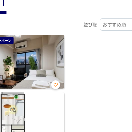
ST
並び順
ンペーン
お気
に入
り登
録