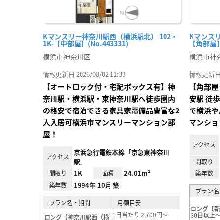
Kマンスリー神奈川駅西（横浜駅北） 102・
Kマンスリ
1K-【中部屋】(No.443331)
【角部屋】(
横浜市神奈川区
横浜市神
情報更新日 2026/08/02 11:33
情報更新日 20
【オートロック付・宅配ボックス有】神
【角部屋
奈川駅・横浜駅・東神奈川駅へ徒歩圏内
安駅 徒
の格安で宿泊できる家具家電備品豊富な2
で横浜や
人入居可横浜市マンスリーマンション部
マンショ
屋！
アクセス
京浜急行電鉄本線「京急東神奈川
アクセス
駅」
間取り
1K
24.01m²
間取り
面積
築年数
1994年 10月 築
築年数
プラン名
プラン名・期間
月額目安
ロング【
1日当たり 2,700円～
30日以上～
ロング【神奈川駅西（横