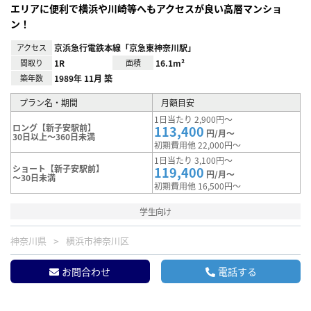
エリアに便利で横浜や川崎等へもアクセスが良い高層マンショ
ン！
アクセス
京浜急行電鉄本線「京急東神奈川駅」
間取り
1R
面積
16.1m²
築年数
1989年 11月 築
プラン名・期間
月額目安
1日当たり 2,900円～
ロング【新子安駅前】
113,400
円/月～
30日以上～360日未満
初期費用他 22,000円～
1日当たり 3,100円～
ショート【新子安駅前】
119,400
円/月～
～30日未満
初期費用他 16,500円～
学生向け
神奈川県
横浜市神奈川区
お問合わせ
電話する