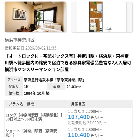
に入
り登
録
横浜市神奈川区
情報更新日 2026/08/02 11:33
【オートロック付・宅配ボックス有】神奈川駅・横浜駅・東神奈
川駅へ徒歩圏内の格安で宿泊できる家具家電備品豊富な2人入居可
横浜市マンスリーマンション部屋！
アクセス
京浜急行電鉄本線「京急東神奈川駅」
間取り
1K
面積
24.01m²
築年数
1994年 10月 築
プラン名・期間
月額目安
1日当たり 2,700円～
ロング【神奈川駅西（横浜駅北）】
107,400
円/月～
30日以上～360日未満
初期費用他 22,000円～
1日当たり 2,800円～
ショート【神奈川駅西（横浜駅
110,400
北）】
円/月～