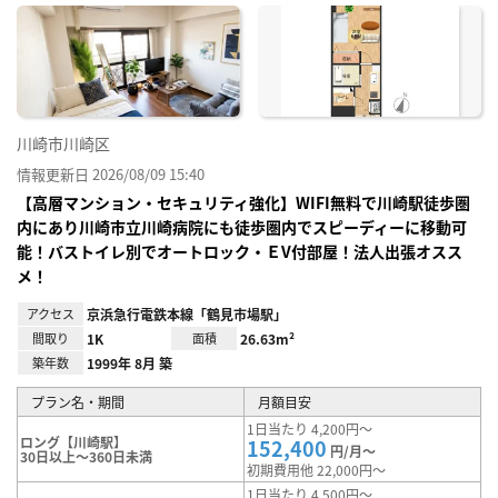
に入
り登
録
川崎市川崎区
情報更新日 2026/08/09 15:40
【高層マンション・セキュリティ強化】WIFI無料で川崎駅徒歩圏
内にあり川崎市立川崎病院にも徒歩圏内でスピーディーに移動可
能！バストイレ別でオートロック・ＥV付部屋！法人出張オスス
メ！
アクセス
京浜急行電鉄本線「鶴見市場駅」
間取り
1K
面積
26.63m²
築年数
1999年 8月 築
プラン名・期間
月額目安
1日当たり 4,200円～
ロング【川崎駅】
152,400
円/月～
30日以上～360日未満
初期費用他 22,000円～
1日当たり 4,500円～