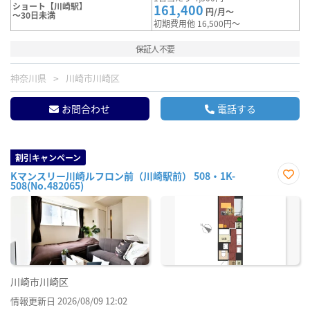
ショート【川崎駅】
161,400
円/月～
～30日未満
初期費用他 16,500円～
保証人不要
神奈川県
川崎市川崎区
お問合わせ
電話する
割引キャンペーン
Kマンスリー川崎ルフロン前（川崎駅前） 508・1K-
508(No.482065)
お気
に入
り登
録
川崎市川崎区
情報更新日 2026/08/09 12:02