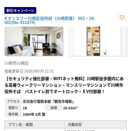
割引キャンペーン
Kマンスリー川崎区役所前（川崎駅東） 602・1K-
602(No.431874)
お気
に入
り登
録
川崎市川崎区
情報更新日 2026/08/09 12:31
【セキュリティ強化部屋・WIFIネット無料】川崎駅徒歩圏内にあ
る高層ウィークリーマンション・マンスリーマンションで川崎市
役所そば バストイレ別でオートロック・ＥV付部屋！
アクセス
京浜急行電鉄本線「鶴見市場駅」
間取り
1K
面積
26.63m²
築年数
1999年 8月 築
プラン名・期間
月額目安