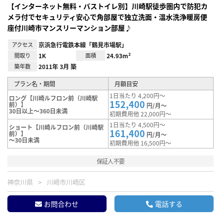
【インターネット無料・バストイレ別】川崎駅徒歩圏内で防犯カ
メラ付でセキュリティ安心で角部屋で独立洗面・温水洗浄暖房便
座付川崎市マンスリーマンション部屋♪
アクセス
京浜急行電鉄本線「鶴見市場駅」
間取り
1K
面積
24.93m²
築年数
2011年 3月 築
プラン名・期間
月額目安
1日当たり 4,200円～
ロング【川崎ルフロン前（川崎駅
152,400
前）】
円/月～
30日以上～360日未満
初期費用他 22,000円～
1日当たり 4,500円～
ショート【川崎ルフロン前（川崎駅
161,400
前）】
円/月～
～30日未満
初期費用他 16,500円～
保証人不要
神奈川県
川崎市川崎区
お問合わせ
電話する