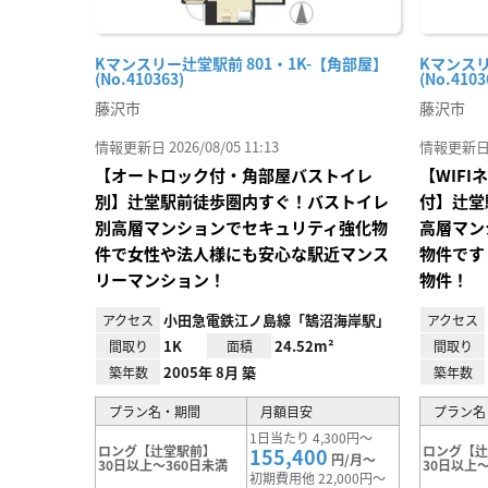
Kマンスリー辻堂駅前 801・1K-【角部屋】
Kマンスリ
(No.410363)
(No.4103
藤沢市
藤沢市
情報更新日 2026/08/05 11:13
情報更新日 20
【オートロック付・角部屋バストイレ
【WIF
別】辻堂駅前徒歩圏内すぐ！バストイレ
付】辻堂
別高層マンションでセキュリティ強化物
高層マン
件で女性や法人様にも安心な駅近マンス
物件です
リーマンション！
物件！
小田急電鉄江ノ島線「鵠沼海岸駅」
アクセス
アクセス
1K
24.52m²
間取り
面積
間取り
2005年 8月 築
築年数
築年数
プラン名・期間
月額目安
プラン名
1日当たり 4,300円～
ロング【辻堂駅前】
ロング【
155,400
円/月～
30日以上～360日未満
30日以上～
初期費用他 22,000円～