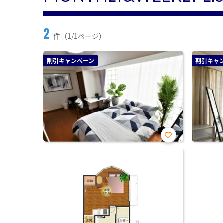
2
件（1/1ページ）
割引キャンペーン
割引キャ
お気
に入
り登
録