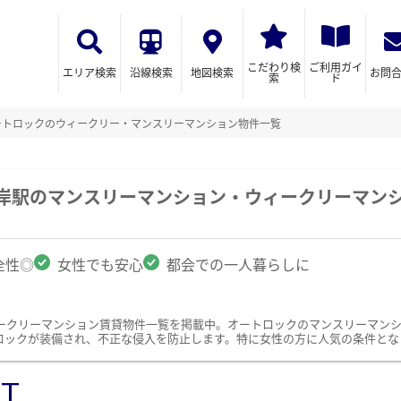
こだわり検
ご利用ガイ
エリア検索
沿線検索
地図検索
お問
索
ド
ートロックのウィークリー・マンスリーマンション物件一覧
海岸駅のマンスリーマンション・ウィークリーマン
全性◎
女性でも安心
都会での一人暮らしに
ークリーマンション賃貸物件一覧を掲載中。オートロックのマンスリーマン
ロックが装備され、不正な侵入を防止します。特に女性の方に人気の条件とな
ST