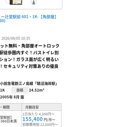
ー辻堂駅前 601・1K-【角部屋】
60)
26/08/05 10:35
Iネット無料・角部屋オートロック
駅徒歩圏内すぐ！バストイレ別
ション！ガラス面が広く明るい
！セキュリティ対策ありの優良
小田急電鉄江ノ島線「鵠沼海岸駅」
1K
24.52m²
面積
2005年 8月 築
・期間
月額目安
1日当たり 4,300円～
辻堂駅前】
155,400
円/月～
360日未満
初期費用他 22,000円～