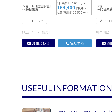
1日当たり 4,600円～
ショート【辻堂駅前】
ショート
164,400
円/月～
～30日未満
～30日未
初期費用他 16,500円～
オートロック
オート
神奈川県
藤沢市
神奈川県
お問合わせ
電話する
お
USEFUL INFORMATIO