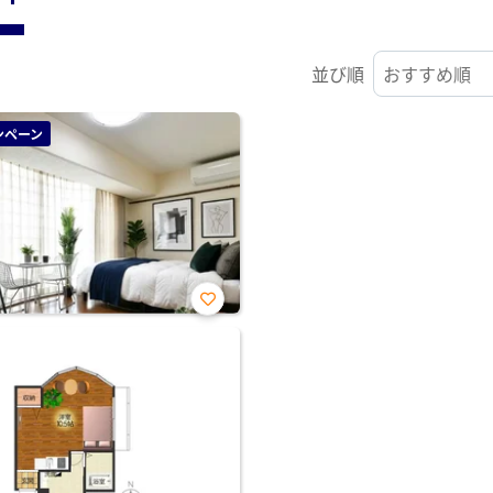
並び順
ンペーン
お気
に入
り登
録