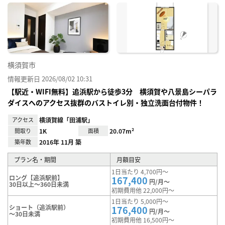
に入
り登
録
横須賀市
情報更新日 2026/08/02 10:31
【駅近・WIFI無料】追浜駅から徒歩3分 横須賀や八景島シーパラ
ダイスへのアクセス抜群のバストイレ別・独立洗面台付物件！
アクセス
横須賀線「田浦駅」
間取り
1K
面積
20.07m²
築年数
2016年 11月 築
プラン名・期間
月額目安
1日当たり 4,700円～
ロング【追浜駅前】
167,400
円/月～
30日以上～360日未満
初期費用他 22,000円～
1日当たり 5,000円～
ショート（追浜駅前）
176,400
円/月～
～30日未満
初期費用他 16,500円～