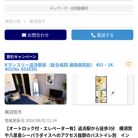
テレワーク・在宅勤務可
神奈川県
横須賀市
お問合わせ
電話する
割引キャンペーン
Kマンスリー追浜駅前（総合病院 湘南病院前） 403・1K-
403(No.893839)
お気
に入
り登
録
横須賀市
情報更新日 2026/08/02 11:14
【オートロック付・エレベーター有】追浜駅から徒歩3分 横須賀
や八景島シーパラダイスへのアクセス抜群のバストイレ別 イン