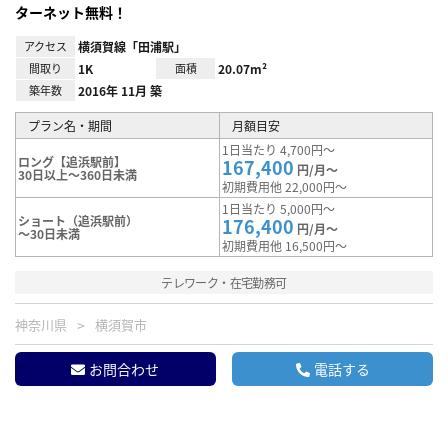
ターネット無料！
アクセス
横須賀線「田浦駅」
間取り
1K
面積
20.07m²
築年数
2016年 11月 築
プラン名・期間
月額目安
1日当たり 4,700円～
ロング【追浜駅前】
167,400
円/月～
30日以上～360日未満
初期費用他 22,000円～
1日当たり 5,000円～
ショート（追浜駅前）
176,400
円/月～
～30日未満
初期費用他 16,500円～
テレワーク・在宅勤務可
神奈川県
横須賀市
お問合わせ
電話する