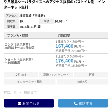
や八景島シーパラダイスへのアクセス抜群のバストイレ別 イン
ターネット無料！
アクセス
横須賀線「田浦駅」
間取り
1K
面積
20.07m²
築年数
2016年 11月 築
プラン名・期間
月額目安
1日当たり 4,700円～
ロング【追浜駅前】
167,400
円/月～
30日以上～360日未満
初期費用他 22,000円～
1日当たり 5,000円～
ショート（追浜駅前）
176,400
円/月～
～30日未満
初期費用他 16,500円～
女性向け
高級・ハイグレード
駅近
インターネット無料
wifiあり
神奈川県
横須賀市
お問合わせ
電話する