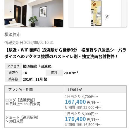
り登
録
横須賀市
情報更新日 2026/08/02 10:31
【駅近・WIFI無料】追浜駅から徒歩3分 横須賀や八景島シーパラ
ダイスへのアクセス抜群のバストイレ別・独立洗面台付物件！
アクセス
横須賀線「田浦駅」
間取り
1K
面積
20.07m²
築年数
2016年 11月 築
プラン名・期間
月額目安
1日当たり 4,700円～
ロング【追浜駅前】
167,400
円/月～
30日以上～360日未満
初期費用他 22,000円～
1日当たり 5,000円～
ショート（追浜駅前）
176,400
円/月～
～30日未満
初期費用他 16,500円～