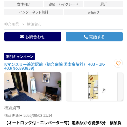
女性向け
高級・ハイグレード
駅近
インターネット無料
wifiあり
神奈川県
横須賀市
お問合わせ
電話する
割引キャンペーン
Kマンスリー追浜駅前（総合病院 湘南病院前） 403・1K-
403(No.893839)
お気
に入
り登
録
横須賀市
情報更新日 2026/08/02 11:14
【オートロック付・エレベーター有】追浜駅から徒歩3分 横須賀