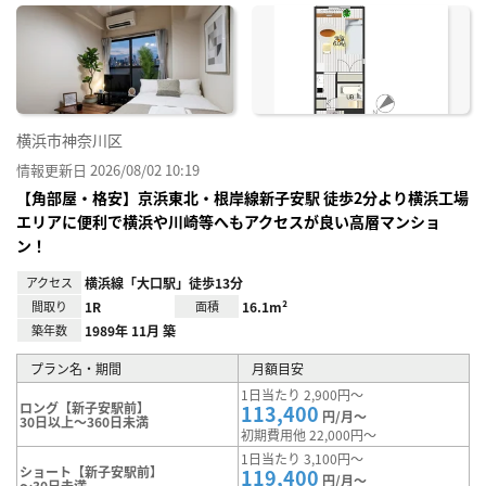
に入
り登
録
横浜市神奈川区
情報更新日 2026/08/02 10:19
【角部屋・格安】京浜東北・根岸線新子安駅 徒歩2分より横浜工場
エリアに便利で横浜や川崎等へもアクセスが良い高層マンショ
ン！
アクセス
横浜線「大口駅」徒歩13分
間取り
1R
面積
16.1m²
築年数
1989年 11月 築
プラン名・期間
月額目安
1日当たり 2,900円～
ロング【新子安駅前】
113,400
円/月～
30日以上～360日未満
初期費用他 22,000円～
1日当たり 3,100円～
ショート【新子安駅前】
119,400
円/月～
～30日未満