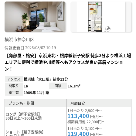
に入
り登
録
横浜市神奈川区
情報更新日 2026/08/02 10:19
【角部屋・格安】京浜東北・根岸線新子安駅 徒歩2分より横浜工場
エリアに便利で横浜や川崎等へもアクセスが良い高層マンショ
ン！
アクセス
横浜線「大口駅」徒歩13分
間取り
1R
面積
16.1m²
築年数
1989年 11月 築
プラン名・期間
月額目安
1日当たり 2,900円～
ロング【新子安駅前】
113,400
円/月～
30日以上～360日未満
初期費用他 22,000円～
1日当たり 3,100円～
ショート【新子安駅前】
119,400
円/月～
～30日未満