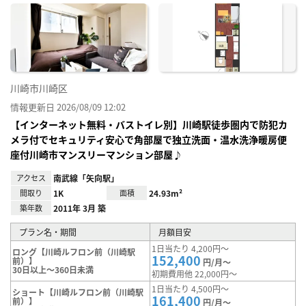
に入
り登
録
川崎市川崎区
情報更新日 2026/08/09 12:02
【インターネット無料・バストイレ別】川崎駅徒歩圏内で防犯カ
メラ付でセキュリティ安心で角部屋で独立洗面・温水洗浄暖房便
座付川崎市マンスリーマンション部屋♪
アクセス
南武線「矢向駅」
間取り
1K
面積
24.93m²
築年数
2011年 3月 築
プラン名・期間
月額目安
1日当たり 4,200円～
ロング【川崎ルフロン前（川崎駅
152,400
前）】
円/月～
30日以上～360日未満
初期費用他 22,000円～
1日当たり 4,500円～
ショート【川崎ルフロン前（川崎駅
161,400
前）】
円/月～