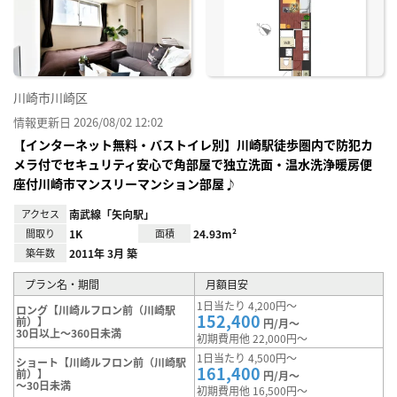
り登
録
川崎市川崎区
情報更新日 2026/08/02 12:02
【インターネット無料・バストイレ別】川崎駅徒歩圏内で防犯カ
メラ付でセキュリティ安心で角部屋で独立洗面・温水洗浄暖房便
座付川崎市マンスリーマンション部屋♪
アクセス
南武線「矢向駅」
間取り
1K
面積
24.93m²
築年数
2011年 3月 築
プラン名・期間
月額目安
1日当たり 4,200円～
ロング【川崎ルフロン前（川崎駅
152,400
前）】
円/月～
30日以上～360日未満
初期費用他 22,000円～
1日当たり 4,500円～
ショート【川崎ルフロン前（川崎駅
161,400
前）】
円/月～
～30日未満
初期費用他 16,500円～