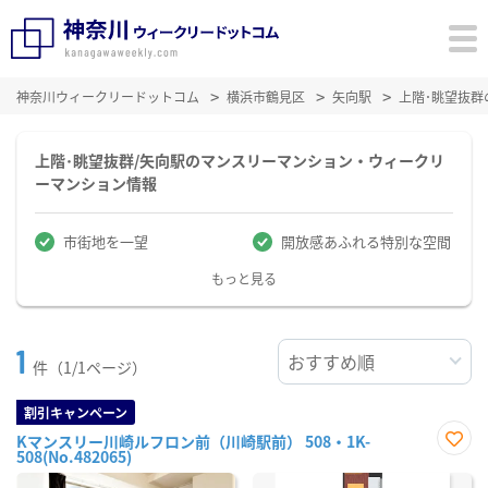
神奈川ウィークリードットコム
横浜市鶴見区
矢向駅
上階･眺望抜
上階･眺望抜群/矢向駅のマンスリーマンション・ウィークリ
ーマンション情報
市街地を一望
開放感あふれる特別な空間
もっと見る
1
件（1/1ページ）
割引キャンペーン
Kマンスリー川崎ルフロン前（川崎駅前） 508・1K-
508(No.482065)
お気
に入