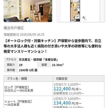
に入
り登
録
横浜市戸塚区
情報更新日 2026/08/09 16:35
【オートロック付・対面キッチン】戸塚駅から徒歩圏内で、日立
等の大手法人様も近く病院の付き添いや大学の研修等にも便利な
格安マンスリーマンション！
アクセス
京浜東北・根岸線「本郷台駅」
間取り
1R
面積
18.36m²
築年数
1990年 6月 築
プラン名・期間
月額目安
1日当たり 3,200円～
ロング【戸塚駅北】
122,400
円/月～
30日以上～360日未満
初期費用他 22,000円～
1日当たり 3,600円～
ショート【戸塚駅北】
134,400
円/月～
～30日未満
初期費用他 16,500円～