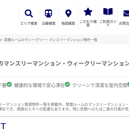
こだわり検
ご利用ガイ
エリア検索
沿線検索
地図検索
お問
索
ド
禁煙ルームのウィークリー・マンスリーマンション物件一覧
駅のマンスリーマンション・ウィークリーマンショ
不要
健康的な環境で安心滞在
クリーンで清潔な室内空間
リーマンション賃貸物件一覧を掲載中。禁煙ルームのマンスリーマンション
滞在でき、周囲の人々への配慮もあります。特に衣類へのたばこ臭の付着が気
ST