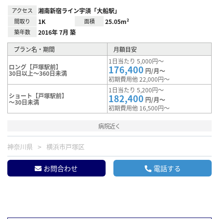
アクセス
湘南新宿ライン宇須「大船駅」
間取り
1K
面積
25.05m²
築年数
2016年 7月 築
プラン名・期間
月額目安
1日当たり 5,000円～
ロング【戸塚駅前】
176,400
円/月～
30日以上～360日未満
初期費用他 22,000円～
1日当たり 5,200円～
ショート【戸塚駅前】
182,400
円/月～
～30日未満
初期費用他 16,500円～
病院近く
神奈川県
横浜市戸塚区
お問合わせ
電話する